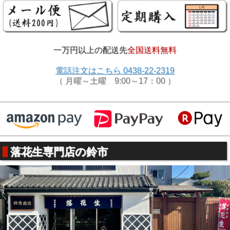
こだわりその六 低価格への努力。工場直販は価格。
一万円以上の配送先
全国送料無料
千葉県落花生をお求め安く。
電話注文はこちら 0438-22-2319
原料の落花生を仲介業者を挟まずに、農家様から直接買い付
（ 月曜～土曜 9:00～17：00 ）
け。
そして効率的な落花生専用工場により国産の落花生を
工場直
販価格
でお送りいたします。
落花生専門店の鈴市