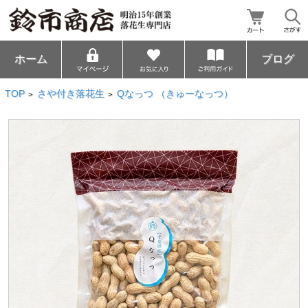
ホーム
ブログ
TOP
さや付き落花生
Qなっつ （きゅーなっつ）
>
>