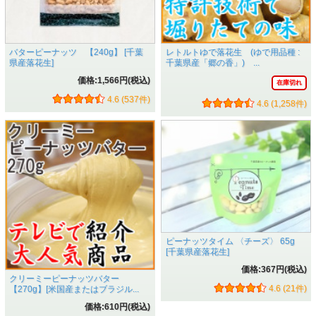
けします。
バターピーナッツ 【240g】 [千葉
レトルトゆで落花生 (ゆで用品種 :
県産落花生]
千葉県産「郷の香」) ...
価格:1,566円(税込)
在庫切れ
4.6 (537件)
4.6 (1,258件)
こだわりその五 味と香りを最大限引き出す焙煎法「切断面
製法」
ピーナッツタイム 〈チーズ〉 65g
[千葉県産落花生]
「煎り方なんて千葉県産の落花生を使って入れば大差な
価格:367円(税込)
い。」
クリーミーピーナッツバター
いいえ、そんなことはありません。
4.6 (21件)
【270g】[米国産またはブラジル...
落花生を「本当に美味しい落花生」にするためには素材だけ
価格:610円(税込)
でなく煎り方もとても重要なんです。