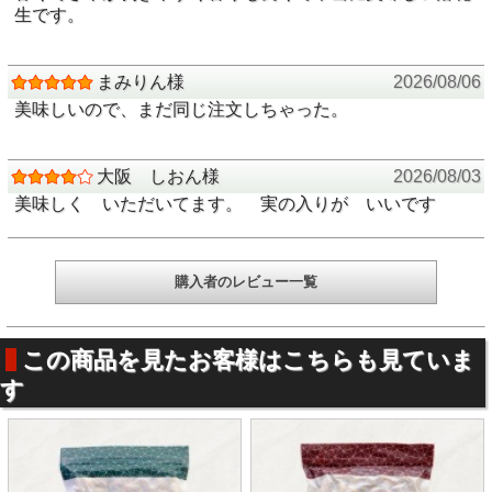
生です。
こだわりその一 千葉県の新品種 Ｑなっつ
この煎り落花生は落花生の名産地、千葉県で栽培された
Ｑ
まみりん様
2026/08/06
（きゅー）なっつ
という品種を原料としています。
Ｑなっつは約20年間の開発期間を経て誕生した2018年デビ
美味しいので、まだ同じ注文しちゃった。
ューの新品種になります。
見た目が白く綺麗で美味しそうに育った落花生。
１つ手に取ると香ばしい香りが食欲をそそります。
大阪 しおん様
2026/08/03
殻を割り、実を取り出すと発色がよく大粒で美味しそう。
美味しく いただいてます。 実の入りが いいです
食べると
はっきりとした甘み
と落花生の芳醇な香りが口の中
に広がります。
軽やかな味
のＱなっつは一度食べ始めるとなかなかやめられ
ません。
購入者のレビュー一覧
こだわりその二 何十年も落花生を作っている農家さんの落
花生
この商品を見たお客様はこちらも見ていま
す
千葉県産の落花生といってもその落花生の
味の良し悪し
は
農
家さんの腕次第
です。
鈴市商店は何年も落花生を栽培し
落花生を知り尽くした
協力
農家様の自慢の落花生を使用しています。
そしてより美味しい落花生作りの為に農家様と情報交換を毎