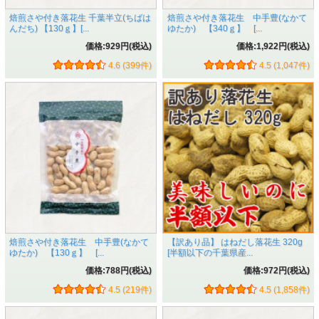
こういった事をなくすため実が無くすため機械選別を４回、
焙煎さや付き落花生 千葉半立(ちばは
焙煎さや付き落花生 中手豊(なかて
手選別２回の計６回の選別作業をして状態の悪い落花生を徹
んだち) 【130ｇ】[...
ゆたか) 【340ｇ】 [...
底して取り除きます。
価格:929円(税込)
価格:1,922円(税込)
4.6 (399件)
4.5 (1,047件)
焙煎さや付き落花生 中手豊(なかて
【訳あり品】 はねだし落花生 320g
ゆたか) 【130ｇ】 [...
[半額以下の千葉県産...
価格:788円(税込)
価格:972円(税込)
4.5 (219件)
4.5 (1,858件)