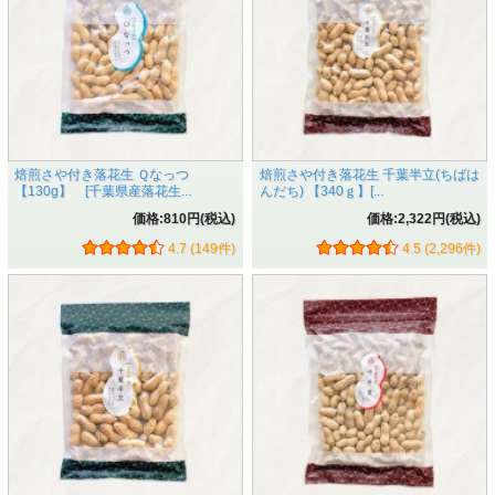
年行っております。
焙煎さや付き落花生 Ｑなっつ
焙煎さや付き落花生 千葉半立(ちばは
【130g】 [千葉県産落花生...
んだち) 【340ｇ】[...
価格:810円(税込)
価格:2,322円(税込)
4.7 (149件)
4.5 (2,296件)
こだわりその三 合計6回にも及ぶ選別作業
畑から収穫した落花生には良いもの悪いもの様々あり良いも
のだけを取り出す選別が必要です。
もし選別が不十分だと…？
×
実がやせ細っていた。
×
殻を開けてみたら中身が無かった。
×
殻が割れていて中に土が入っていた。
×
不味かった。