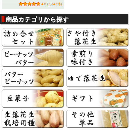
4.8 (2,243件)
しかしその
最適な煎り時間は
落花生の大きさや乾燥状態など
で
数十秒単位で変化
してしまいます。
鈴市商店では煎り具合を安定させるため焙煎中に落花生を真
商品カテゴリから探す
っ二つに切断し、切断面の色と香りを判断して煎りあげてい
ます。
落花生のような小さい食品も内部が重要です。 内部を見る
ことによって煎り具合を自在に調整でき、
味と香りを最大限
引き出せます。
「老舗の技」などの曖昧な一言では済ませない。 「切断面
製法」という確かな製法が鈴市商店にはあります。