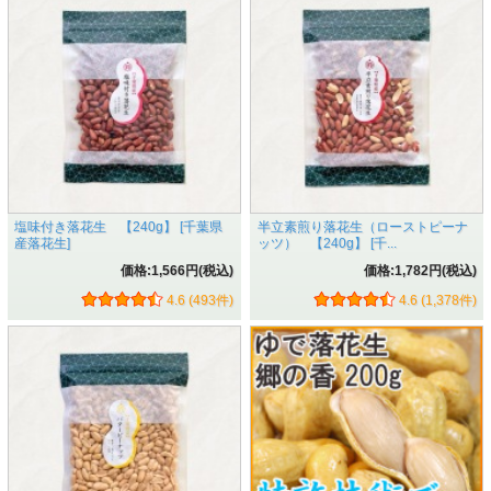
塩味付き落花生 【240g】 [千葉県
半立素煎り落花生（ローストピーナ
産落花生]
ッツ） 【240g】 [千...
価格:1,566円(税込)
価格:1,782円(税込)
4.6 (493件)
4.6 (1,378件)
こだわりその四 落花生専用の焙煎釜でいつでも煎りたて。
落花生は香りが命。
鈴市商店では落花生専用の焙煎釜を持っているので
いつでも
煎りたて。
同敷地内にあるお店で
焙煎後すぐ袋詰めして香りを閉じ込め
ます
脱酸素剤（鮮度保持剤）を一緒に入れそのままの香りでお届