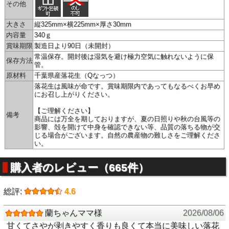
その他
大きさ
縦325mm×横225mm×厚さ30mm
内容量
340ｇ
賞味期限
製造日より90日（未開封）
2018年デビューの新品種「Qなっつ」！
今までのピーナッツには無かったはっきりとした甘みが特徴
常温保存。開封後は湿気を避け極力空気に触れないように保
保存方法
管。
の新しい千葉県産落花生。 そのQなっつを当社自慢の焙煎法
原材料
千葉県産落花生（Qなっつ）
「切断面製法」で香り豊かに煎りあげました。
落花生は風味が命です。賞味期限内であってもなるべくお早め
にお召し上がりください。
【ご理解ください】
備考
商品には万全を期しておりますが、夏の日照りや秋の台風等の
影響、殻を開けて中身を確認できない等、品質の落ちる物が交
じる場合がございます。自然の農産物の難しさをご理解くださ
い。
※QなっつはこれまでのPナッツを超える味という意味が込
購入者のレビュー（665件）
められています。（アルファベット順でPの次はQ）
さや付き落花生（Ｑなっつ）には
総評:
4.6
鈴市商店の６つのこだわりがありま
す。
蘭ちゃんママ様
2026/08/06
甘くてさやが剥きやすく香りも良くて本当に美味しい落花