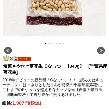
3位
PICK UP
焙煎さや付き落花生 Ｑなっつ 【340g】 [千葉県産
落花生]
2018年デビューの新品種「Qなっつ」！！（読み方はキュ
ーナッツ） はっきりとした甘みが特徴の千葉県産落花生。
これまでのPなっつを超えるＱナッツを当社自慢の焙煎法
「切断面製法」で香り豊かに煎りあげました。
価格:
1,987円
(税込)