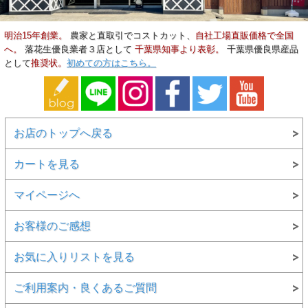
明治15年創業。
農家と直取引でコストカット、
自社工場直販価格で全国
へ。
落花生優良業者３店として
千葉県知事より表彰。
千葉県優良県産品
として
推奨状。
初めての方はこちら。
＜最後にもう一度整理します！＞
お店のトップへ戻る
1・お求め安い千葉県落花生「 Ｑ（きゅ
ー）なっつ」
カートを見る
マイページへ
2・何十年も美味しい落花生を作ってき
た農家さんの落花生
お客様のご感想
お気に入りリストを見る
3・合計6回もの選別作業で良い落花生
だけを
ご利用案内・良くあるご質問