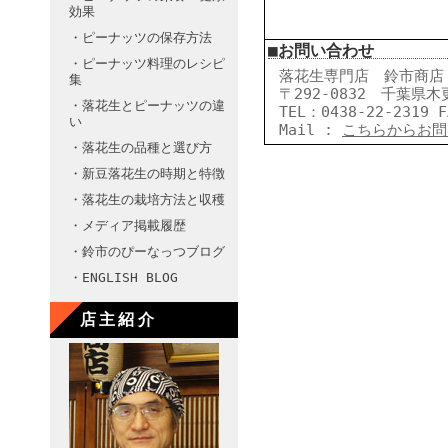
効果
・ピーナッツの保存方法
■お問い合わせ
・ピーナッツ料理のレシピ
落花生専門店 鈴市商店
集
〒292-0832 千葉県木
・落花生とピーナッツの違
TEL：0438-22-2319 F
い
Mail :
こちらからお問
・落花生の品種と選び方
・新豆落花生の時期と特徴
・落花生の栽培方法と収穫
・メディア掲載履歴
・鈴市のぴーなっつブログ
・ENGLISH BLOG
店主紹介