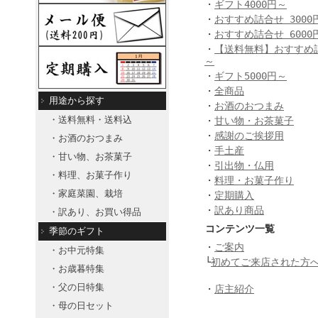
・
ギフト4000円～
・
おすすめ詰合せ 3000
・
おすすめ詰合せ 6000
・
【送料無料】おすすめ詰合
～
・
ギフト5000円～
・
全商品
用途から探す
・
お酒のおつまみ
・送料無料・送料込
・
甘い物・お茶菓子
・
感謝のご挨拶用
・お酒のおつまみ
・
手土産
・甘い物、お茶菓子
・
引出物・仏用
・料理、お菓子作り
・
料理・お菓子作り
・家庭菜園、栽培
・
定期購入
・
訳あり商品
・訳あり、お買い得品
コンテンツ一覧
季節のギフト
・
ご案内
・お中元特集
└
初めてご来店された方
・お歳暮特集
・父の日特集
・
店主紹介
・母の日セット