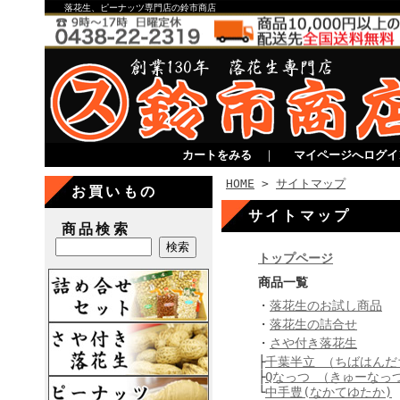
落花生、ピーナッツ専門店の鈴市商店
カートをみる
｜
マイページへログイ
HOME
>
サイトマップ
お買いもの
サイトマップ
商品検索
トップページ
商品一覧
・
落花生のお試し商品
・
落花生の詰合せ
・
さや付き落花生
├
千葉半立 （ちばはんだ
├
Qなっつ （きゅーなっ
└
中手豊(なかてゆたか)