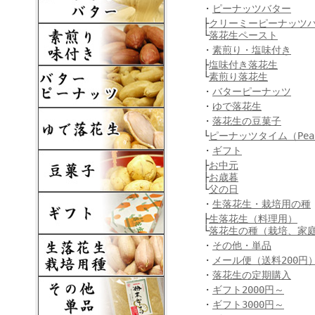
・
ピーナッツバター
├
クリーミーピーナッツ
└
落花生ペースト
・
素煎り・塩味付き
├
塩味付き落花生
└
素煎り落花生
・
バターピーナッツ
・
ゆで落花生
・
落花生の豆菓子
└
ピーナッツタイム（Peanu
・
ギフト
├
お中元
├
お歳暮
└
父の日
・
生落花生・栽培用の種
├
生落花生（料理用）
└
落花生の種（栽培、家
・
その他・単品
・
メール便（送料200円
・
落花生の定期購入
・
ギフト2000円～
・
ギフト3000円～