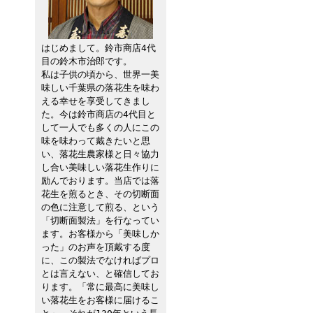
はじめまして。鈴市商店4代
目の鈴木市治郎です。
私は子供の頃から、世界一美
味しい千葉県の落花生を味わ
える幸せを享受してきまし
た。今は鈴市商店の4代目と
して一人でも多くの人にこの
味を味わって戴きたいと思
い、落花生農家様と日々協力
し合い美味しい落花生作りに
励んでおります。当店では落
花生を煎るとき、その切断面
の色に注意して煎る、という
「切断面製法」を行なってい
ます。お客様から「美味しか
った」のお声を頂戴する度
に、この製法でなければプロ
とは言えない、と確信してお
ります。「常に最高に美味し
い落花生をお客様に届けるこ