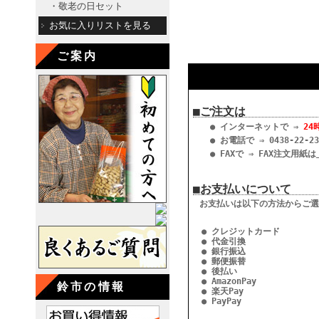
・敬老の日セット
お気に入りリストを見る
ご案内
■ご注文は
● インターネットで ⇒
24
● お電話で ⇒ 0438-22-23
● FAXで ⇒ FAX注文用紙は
■お支払いについて
お支払いは以下の方法からご選
● クレジットカード
● 代金引換
● 銀行振込
● 郵便振替
● 後払い
● AmazonPay
鈴市の情報
● 楽天Pay
● PayPay