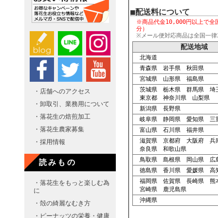
■配送料について
※商品代金10,000円以上で
全
分）
※メール便対応商品は全国一律2
配送地域
北海道
青森県 岩手県 秋田県
宮城県 山形県 福島県
茨城県 栃木県 群馬県 埼
・店舗へのアクセス
東京都 神奈川県 山梨県
・卸取引、業務用について
新潟県 長野県
・落花生の焙煎加工
岐阜県 静岡県 愛知県 三
・落花生農家募集
富山県 石川県 福井県
滋賀県 京都府 大阪府 兵
・採用情報
奈良県 和歌山県
鳥取県 島根県 岡山県 広
読みもの
徳島県 香川県 愛媛県 高
福岡県 佐賀県 長崎県 熊
・落花生をもっと楽しむ為
宮崎県 鹿児島県
に
沖縄県
・殻の綺麗なむき方
・ピーナッツの栄養・健康