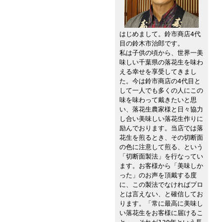
はじめまして。鈴市商店4代
目の鈴木市治郎です。
私は子供の頃から、世界一美
味しい千葉県の落花生を味わ
える幸せを享受してきまし
た。今は鈴市商店の4代目と
して一人でも多くの人にこの
味を味わって戴きたいと思
い、落花生農家様と日々協力
し合い美味しい落花生作りに
励んでおります。当店では落
花生を煎るとき、その切断面
の色に注意して煎る、という
「切断面製法」を行なってい
ます。お客様から「美味しか
った」のお声を頂戴する度
に、この製法でなければプロ
とは言えない、と確信してお
ります。「常に最高に美味し
い落花生をお客様に届けるこ