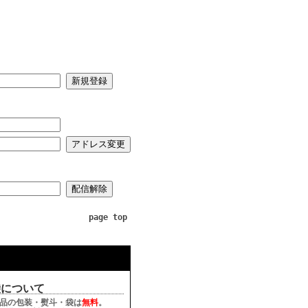
page top
袋について
品の包装・熨斗・袋は
無料
。