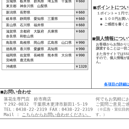
茨城県 栃木県 群馬県 埼玉県 千葉県
￥660
東京都 神奈川県 山梨県
■ポイントについ
新潟県 長野県
￥660
１ポイント＝１円で
岐阜県 静岡県 愛知県 三重県
￥660
● １００円お買い
● ご感想を書くと
富山県 石川県 福井県
￥660
滋賀県 京都府 大阪府 兵庫県
￥660
奈良県 和歌山県
■個人情報につい
鳥取県 島根県 岡山県 広島県 山口県
￥990
お客様からお預かり
譲渡することは一切
徳島県 香川県 愛媛県 高知県
￥990
また当サイトではSS
福岡県 佐賀県 長崎県 熊本県 大分県
￥990
すので、個人情報が
宮崎県 鹿児島県
ん。
沖縄県
￥1320
各項目の詳細
■お問い合わせ
落花生専門店 鈴市商店
何でもお気軽に
〒292-0832 千葉県木更津市新田1-5-19
ご質問ご意見ご
TEL：0438-22-2319 FAX：0438-22-2319
（※広告・宣伝目
Mail :
こちらからお問い合わせください。
す。）