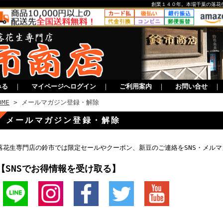
創業１４０年。本場千葉の落花
みる
｜
マイページへログイン
｜
ご利用案内
｜
お問い合せ
OME
> メールマガジン登録・解除
メールマガジン登録・解除
落花生専門店の鈴市では限定セールやクーポン、新豆のご連絡をSNS・メル
【SNSでお得情報を受け取る】