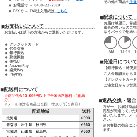
その他の商品の
手提
● お電話で ⇒ 0438-22-2319
● FAXで ⇒ FAX注文用紙は
こちら
■配送について
お届け希望日、希望
■お支払いについて
都合の悪い日のご指
ゆうパックで配送い
お支払いは以下の方法からご選択いただけます。
● クレジットカード
● 代金引換
● 銀行振込
● 郵便振替
■発送日につい
● 後払い
● AmazonPay
【銀行振込・郵便振
● 楽天Pay
ご入金確認日から３
● PayPay
【クレジットカード
ご注文日から３営業
■配送料について
※商品代金10,000円以上で
全国送料無料（1配送
■返品交換・返金
分）
※メール便対応商品は全国一律200円(１商品)
万が一、お届け商品
配送地域
送料
商品が間違っていた
金いたします。メー
北海道
￥990
さい。
青森県 岩手県 秋田県
￥660
※お客様の都合によ
ます。
宮城県 山形県 福島県
￥660