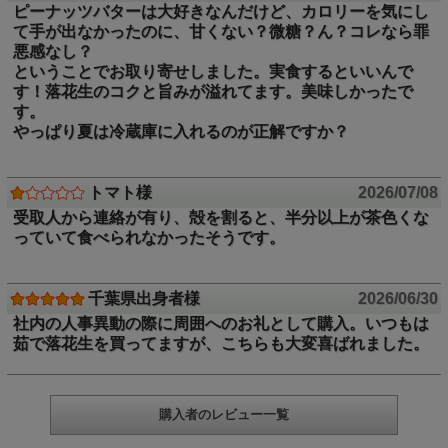
ピーナッツバターは大好きなんだけど、カロリーを気にし
て手が出なかったのに、甘くない？微糖？ん？コレなら罪
さや付き落花生（千葉半立）には
悪感なし？
鈴市商店の7つのこだわりがあります。
ということでお取り寄せしました。実食するといいんで
す！落花生のコクと旨みが溢れてます。美味しかったで
す。
こだわりその一 落花生のコシヒカリ、最高品種「千葉半
やっぱり夏は冷蔵庫に入れるのが正解ですか？
立」
この煎り落花生は落花生の名産地、千葉県で栽培された
千葉
トマト様
2026/07/08
半立（ちばはんだち）
という品種を原料としています。
千葉半立は栽培の難しさや収穫量の少なさから価格がどうし
受取人から連絡が有り、殻を割ると、半分以上が茶色くな
ても割高になってしまいます。
っていて食べられなかったそうです。
し
かし、知る人ぞ知る千葉半立の味と香りは
落花生のコシヒ
カリ
と呼ばれ殻を割った瞬間から香ばしい香りを感じられま
す。
千葉県出身者様
2026/06/30
一口食べると「カリッ」と音を立て、同時に濃厚な香りとま
社内の人事異動の際に周囲へのお礼として購入。いつもは
るで
乳製品のようなまろやかなコク
が口全体に一気に広がり
茹で落花生を買ってますが、こちらも大変喜ばれました。
ます。
押さえきれないほど芳醇な香りは、
飲み込んだ後も
喉の奥か
ら香り続け最高の後味を与えてくれます。千葉半立は、
他の
落花生を全く寄せ付けない絶品
です
購入者のレビュー一覧