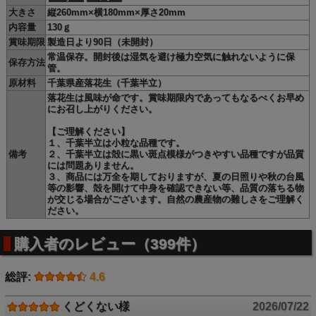
大きさ
縦260mm×横180mm×厚さ20mm
内容量
130ｇ
賞味期限
製造日より90日（未開封）
常温保存。開封後は湿気を避け極力空気に触れないように保
保存方法
管。
原材料
千葉県産落花生（千葉半立）
落花生は風味が命です。賞味期限内であってもなるべくお早め
にお召し上がりください。
"約９割"
【ご理解ください】
１、千葉半立は小粒な品種です。
備考
２、千葉半立は殻に黒い斑点模様がつきやすい品種ですが品質
何の割合だと思いますか？
には問題ありません。
これは「日本で流通している海外産の落花生の割合」です。
３、商品には万全を期しておりますが、夏の日照りや秋の台風
つまり言い換えると、「おいしい国産の落花生」を食べてい
等の影響、殻を開けて中身を確認できない等、品質の落ちる物
る人は約1割程度しかいないという事です。
が交じる場合がございます。自然の農産物の難しさをご理解く
ださい。
ほとんどの人はおいしい落花生を知らない、
だからこそ本当
においしい落花生をもっと多くの方に知ってほしいのです。
購入者のレビュー（399件）
私たちは、千葉県のおいしい落花生をお客様により楽しんで
総評:
4.6
いただくため、たくさんの経験を培ってきました。この、さ
や付き落花生千葉半立種はその経験から、細かいところまで
くどくない様
2026/07/22
こだわって出来上がった自慢の落花生です。