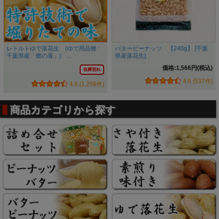
こだわりその五 味と香りを最大限引き出す焙煎法「切断面
製法」
「煎り方なんて千葉県産の落花生を使って入れば大差な
い。」
レトルトゆで落花生 (ゆで用品種 :
バターピーナッツ 【240g】 [千葉
千葉県産「郷の香」) ...
県産落花生]
いいえ、そんなことはありません。
落花生を「本当に美味しい落花生」にするためには素材だけ
価格:1,566円(税込)
在庫切れ
でなく煎り方もとても重要なんです。
4.6 (537件)
4.6 (1,258件)
しかしその
最適な煎り時間は
落花生の大きさや乾燥状態など
で
数十秒単位で変化
してしまいます。
鈴市商店では煎り具合を安定させるため焙煎中に落花生を真
商品カテゴリから探す
っ二つに切断し、切断面の色と香りを判断して煎りあげてい
ます。
落花生のような小さい食品も内部が重要です。 内部を見る
ことによって煎り具合を自在に調整でき、
味と香りを最大限
引き出せます。
「老舗の技」などの曖昧な一言では済ませない。 「切断面
製法」という確かな製法が鈴市商店にはあります。