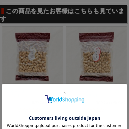
こだわりその二 何十年も落花生を作っている農家さんの落
花生
この商品を見たお客様はこちらも見ていま
す
千葉県産の落花生といってもその落花生の
味の良し悪し
は
農
家さんの腕次第
です。
鈴市商店は何年も落花生を栽培し
落花生を知り尽くした
協力
農家様の自慢の落花生を使用しています。
そしてより美味しい落花生作りの為に農家様と情報交換を毎
年行っております。
焙煎さや付き落花生 千葉半立(ちばは
焙煎さや付き落花生 中手豊(なかて
んだち) 【340ｇ】[...
ゆたか) 【340ｇ】 [...
価格:2,322円(税込)
価格:1,922円(税込)
4.5 (2,296件)
4.5 (1,047件)
こだわりその三 合計6回にも及ぶ選別作業