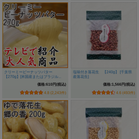
こだわりその四 落花生専用の焙煎釜でいつでも煎りたて。
落花生は香りが命。
鈴市商店では落花生専用の焙煎釜を持っているので
いつでも
煎りたて。
同敷地内にあるお店で
焙煎後すぐ袋詰めして香りを閉じ込め
ます
脱酸素剤（鮮度保持剤）を一緒に入れそのままの香りでお届
けします。
クリーミーピーナッツバター
塩味付き落花生 【240g】 [千葉県
【270g】[米国産またはブラジル...
産落花生]
価格:610円(税込)
価格:1,566円(税込)
4.8 (2,243件)
4.6 (493件)