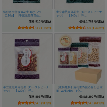
焙煎さや付き落花生 Ｑなっつ
半立素煎り落花生（ローストピーナ
【130g】 [千葉県産落花生...
ッツ） 【240g】 [千...
価格:810円(税込)
価格:1,782円(税込)
4.7 (149件)
4.6 (1,378件)
半立素煎り落花生（ローストピーナ
【送料無料】落花生の詰め合わせ 若
ッツ） 【120g】 [千...
葉 -WAKABA- ［化...
価格:896円(税込)
価格:5,290円(税込)
4.5 (312件)
4.6 (619件)