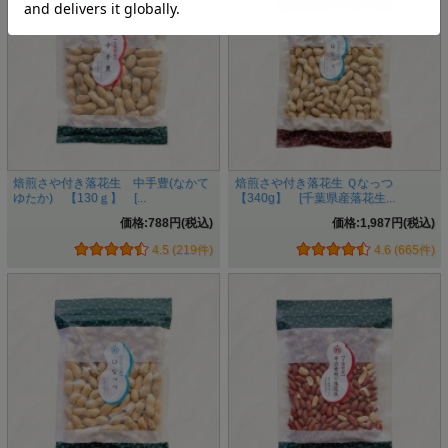
畑から収穫した落花生には良いもの悪いもの様々あり良いも
のだけを取り出す選別が必要です。
もし選別が不十分だと…？
×
実がやせ細っていた。
×
殻を開けてみたら中身が無かった。
×
殻が割れていて中に土が入っていた。
×
不味かった。
こういった事をなくすため実が無くすため機械選別を４回、
焙煎さや付き落花生 中手豊(なかて
焙煎さや付き落花生 Ｑなっつ
ゆたか) 【130ｇ】 [...
【340g】 [千葉県産落花生...
手選別２回の計６回の選別作業をして状態の悪い落花生を徹
底して取り除きます。
価格:788円(税込)
価格:1,987円(税込)
4.5 (219件)
4.6 (665件)