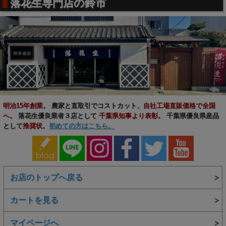
落花生専門店の鈴市
明治15年創業。
農家と直取引でコストカット、
自社工場直販価格で全国
へ。
落花生優良業者３店として
千葉県知事より表彰。
千葉県優良県産品
こだわりその七 地域の推奨特産品に認定。
として
推奨状。
初めての方はこちら。
品質の高さを証明する推奨状
地域の素晴らしい特産品を審査し推奨する千葉県優良県産品
推奨議会と木更津観光協会の推奨を頂きました。
お店のトップへ戻る
カートを見る
マイページへ