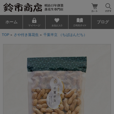
ホーム
ブログ
TOP
さや付き落花生
千葉半立 （ちばはんだち）
>
>