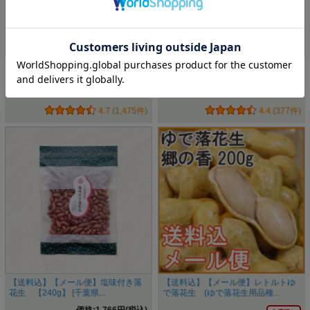
【送料込】【メール便】半立素煎り
【送料込】【メール便】 バターピー
落花生（ローストピーナッツ）...
ナッツ 【240g】 [...
価格:1,982円(税込)
価格:1,766円(税込)
4.7 (1,475件)
4.4 (377件)
【送料込】【メール便】塩味付き落
【送料込】【メール便】レトルトゆ
花生 【240g】 [千葉県...
で落花生 (ゆで落花生用品種...