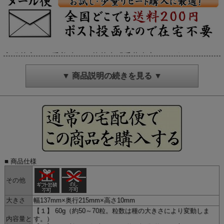
高発芽率、一番美味しい落花生「千葉半立（ちばはんだ
ち）」の栽培用タネです。
▼ 商品説明の続きを見る ▼
＜商品紹介＞
●落花生のコシヒカリ。「千葉半立（ちばはんだ
ち）」
落花生の名産地・千葉県で栽培された「千葉半立」という品
種を原料にしています。千葉半立はとても濃い味が特徴で、
まるで乳製品のようなまろやかなコクを楽しめます。栽培自
体は簡単ですが、中手と比べると少し難しい部分はあります
が、「せっかく作るなら落花生の王様・千葉半立を作りた
■ 商品仕様
い」という方におすすめです。
その他
●千葉県の落花生農家と全く同じ種。
大きさ
幅137mm×奥行215mm×高さ10mm
本場千葉県の落花生農家が使用する種と全く同じ落花生をタ
【１】 60g（約50～70粒。粒数は種の大きさにより変動しま
ネにしています。うまく育てることが出来た時は、当店の落
内容量と
す。）
花生と同じ美味しい落花生が収穫できます。