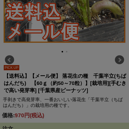
PICK UP
【送料込】【メール便】 落花生の種 千葉半立(ちば
はんだち) 【60ｇ（約50～70粒）】[栽培用][手むき
で高い発芽率] [千葉県産ピーナッツ]
手剥きで高発芽率、一番おいしい落花生「千葉半立（ちば
はんだち）」の栽培用の種です。
価格:
970円
(税込)
注文