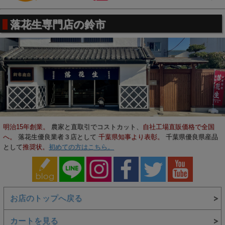
落花生専門店の鈴市
明治15年創業。
農家と直取引でコストカット、
自社工場直販価格で全国
へ。
落花生優良業者３店として
千葉県知事より表彰。
千葉県優良県産品
として
推奨状。
初めての方はこちら。
お店のトップへ戻る
カートを見る