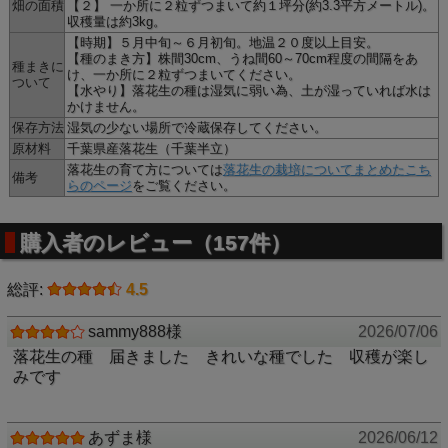
畑の面積
【２】 一か所に２粒ずつまいて約１坪分(約3.3平方メートル)。
収穫量は約3kg。
●しっかりと発芽するように、殻むきも選別も全て
【時期】５月中旬～６月初旬。地温２０度以上目安。
【種のまき方】株間30cm、うね間60～70cm程度の間隔をあ
手作業。
種まきに
け、一か所に２粒ずつまいてください。
ついて
落花生は中のタネが良いタネかどうか確認するために殻むき
【水やり】落花生の種は湿気に弱い為、土が湿っていれば水は
が必要です。一般的な渋皮付きなま落花生はほとんどが「機
かけません。
械むき」ですが、機械でむいてしまうと表面を傷つけ発芽能
保存方法
湿気の少ない場所で冷蔵保存してください。
力を失ってしまうことが多いです。半分しか芽が出なかった
原材料
千葉県産落花生（千葉半立）
なんて事は珍しいことではありません。
落花生の育て方については
落花生の栽培についてまとめたこち
備考
農業で生活する農家にとっては発芽率の低さは死活問題のた
らのページ
をご覧ください。
め、落花生農家は手作業で殻をむきます。この落花生のタネ
は農家の方と同じように手作業で一つ一つ殻をむき、良い実
購入者のレビュー（157件）
だけを選別したタネなので高い発芽率が期待できます。
総評:
4.5
※落花生の種のご注文について
sammy888様
2026/07/06
毎年３月～５月ごろ発売。
数に限りがありますので予めご了承ください。
落花生の種 届きました きれいな種でした 収穫が楽し
２袋以上ご注文の場合は
こちらの通常配送便
をご利用
みです
ください。
在庫切れの場合は「入荷連絡を希望する」からメール
アドレスをご登録ください。再入荷したらすぐにメー
あずま様
2026/06/12