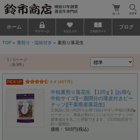
ホーム
ブログ
TOP
素煎り・塩味付き
素煎り落花生
>
>
1 / 1ページ
（全3件）
4.4 (407件)
PICK UP
中粒素煎り落花生 【120ｇ】[お得な
中粒サイズ][一週間分の薄皮付きピー
ナッツ][千葉県産落花生]
正規品に比べ約20％お得で続けやすい中粒の薄皮
ピーナッツ。薄皮が剥けにくいからピーナッツの
健康成分を丸ごと摂取できます。1日30粒目安で
約一週間分。
価格： 583円(税込)