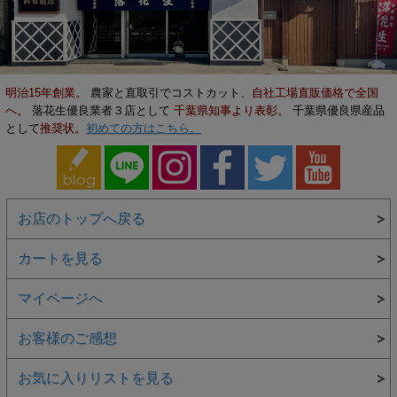
明治15年創業。
農家と直取引でコストカット、
自社工場直販価格で全国
へ。
落花生優良業者３店として
千葉県知事より表彰。
千葉県優良県産品
として
推奨状。
初めての方はこちら。
お店のトップへ戻る
カートを見る
マイページへ
お客様のご感想
お気に入りリストを見る