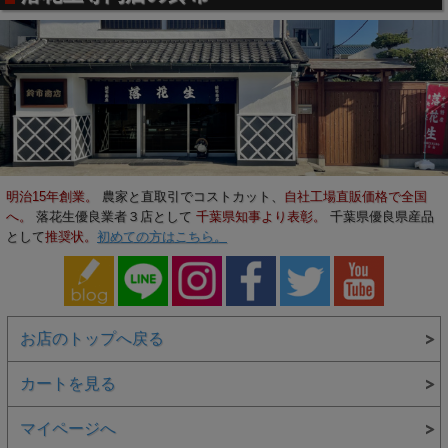
明治15年創業。
農家と直取引でコストカット、
自社工場直販価格で全国
へ。
落花生優良業者３店として
千葉県知事より表彰。
千葉県優良県産品
として
推奨状。
初めての方はこちら。
お店のトップへ戻る
カートを見る
マイページへ