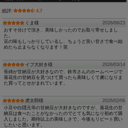
原料には、風味の良い千葉県産ピーナッツを使用していま
総評:
4.7
す。
豆そのもののコクと香ばしさがしっかりと感じられ、噛むほ
くま様
2026/06/23
どにうまみが広がる甘納豆です。
おすそ分けで頂き、美味しかったのでお取り寄せしまし
た。
豆の味もしっかりしているし、ちょうど良い甘さで食べ始
※ 甘納豆の注意事項。
めたら止まらなくなります！笑
甘納豆は常温保管での賞味期限が季節によって変わり
ます。5月～9月の暖かい時期は常温で20日間、10月
～4月の涼しい時期は常温で30日間の賞味期限となり
イブ大好き様
2026/03/14
ます。
長姉が甘納豆が大好きなので、鈴市さんのホームページで
落花生の甘納豆を見つけて買ったら美味しくて虜になりま
た買ってとせがまれています。
虎太郎様
2026/02/06
小豆や白隠元等の甘納豆が大好きなのですが、落花生の甘
納豆は食べたことがなかったのでとても気になり初めて購
入しました。期待以上の美味しさで、今後もリピート買い
したいと思います。