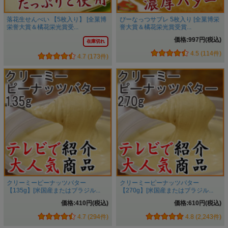
落花生せんべい 【5枚入り】 [全菓博
ぴーなっつサブレ 5枚入り [全菓博栄
栄誉大賞＆橘花栄光賞受...
誉大賞＆橘花栄光賞受賞...
価格:997円(税込)
在庫切れ
4.5 (114件)
4.7 (173件)
クリーミーピーナッツバター
クリーミーピーナッツバター
【135g】[米国産またはブラジル...
【270g】[米国産またはブラジル...
価格:410円(税込)
価格:610円(税込)
4.7 (294件)
4.8 (2,243件)