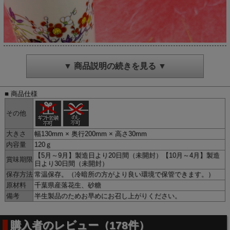
▼ 商品説明の続きを見る ▼
■ 商品仕様
その他
大きさ
幅130mm × 奥行200mm × 高さ30mm
内容量
120ｇ
【5月～9月】製造日より20日間（未開封）【10月～4月】製造
賞味期限
日より30日間（未開封）
保存方法
常温保存。（冷暗所の方がより良い環境で保管できます。）
原材料
千葉県産落花生、砂糖
備考
半生製品のためお早めにお召し上がりください。
千葉県産ピーナッツの確かなうまみ
購入者のレビュー（178件）