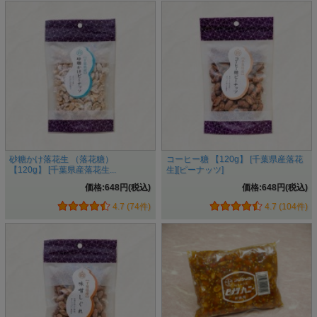
砂糖かけ落花生 （落花糖）
コーヒー糖 【120g】 [千葉県産落花
【120g】 [千葉県産落花生...
生][ピーナッツ]
価格:648円(税込)
価格:648円(税込)
4.7 (74件)
4.7 (104件)