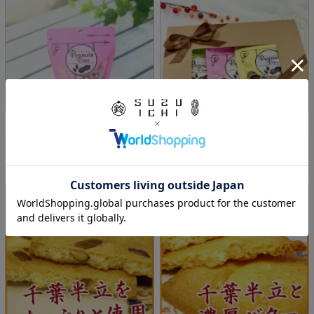
ピーナッツタイム 〈いちごみるく〉
ピーナッツタイム三種アソートセッ
65g [千葉県産落花生...
ト〈チーズ、いちごみるく、ミ...
価格:367円(税込)
価格:1,318円(税込)
4.5 (20件)
4.7 (18件)