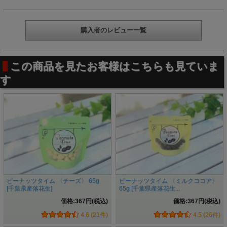
購入者のレビュー一覧
この商品を見たお客様はこちらも見ていま
す
ピーナッツタイム 〈チーズ〉 65g
ピーナッツタイム 〈ミルクココア〉
[千葉県産落花生]
65g [千葉県産落花生...
価格:367円(税込)
価格:367円(税込)
4.6 (21件)
4.5 (26件)