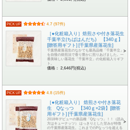
4.7 (97件)
PICK UP
［●化粧箱入り］焙煎さや付き落花生
千葉半立(ちばはんだち) 【340ｇ】
[贈答用ギフト] [千葉県産落花生]
千葉県産落花生のなかでも最高品種「千葉半立」
を自慢の焙煎法で香り豊かに煎りあげました。一
番美味しい落花生「千葉半立」の化粧箱入りギフ
ト。
価格： 2,646円(税込)
4.8 (15件)
PICK UP
［●化粧箱入り］ 焙煎さや付き落花
生 Qなっつ 【340ｇ×2袋】[贈答
用ギフト] [千葉県産落花生]
2018年デビューの新品種「Qなっつ」！！（読み
方はキューナッツ） はっきりとした甘みが特徴
の千葉県産落花生。これまでのPなっつを超える