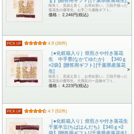
ｇ】[贈答用ギフト] [千葉県産落花生]
味良く、見栄え良く、お求め安い。三拍子揃った
落花生の優等生。お手ごろ価格ギフト。
価格： 2,246円(税込)
4.9 (26件)
PICK UP
［●化粧箱入り］焙煎さや付き落花
生 中手豊(なかてゆたか) 【340ｇ
×2袋】[贈答用ギフト] [千葉県産落花
生]
味良く、見栄え良く、お求め安い。三拍子揃った
落花生の優等生。大満足の一品物ギフト。
価格： 4,223円(税込)
4.7 (52件)
PICK UP
［●化粧箱入り］焙煎さや付き落花生
千葉半立(ちばはんだち) 【340ｇ×2
袋】[贈答用ギフト] [千葉県産落花生]