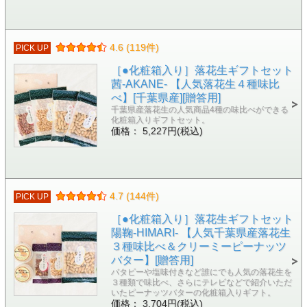
4.6 (119件)
PICK UP
［●化粧箱入り］落花生ギフトセット
茜-AKANE- 【人気落花生４種味比
べ】[千葉県産][贈答用]
千葉県産落花生の人気商品4種の味比べができる
化粧箱入りギフトセット。
価格： 5,227円(税込)
4.7 (144件)
PICK UP
［●化粧箱入り］落花生ギフトセット
陽鞠-HIMARI- 【人気千葉県産落花生
３種味比べ＆クリーミーピーナッツ
バター】[贈答用]
バタピーや塩味付きなど誰にでも人気の落花生を
３種類で味比べ、さらにテレビなどで紹介いただ
いたピーナッツバターの化粧箱入りギフト。
価格： 3,704円(税込)