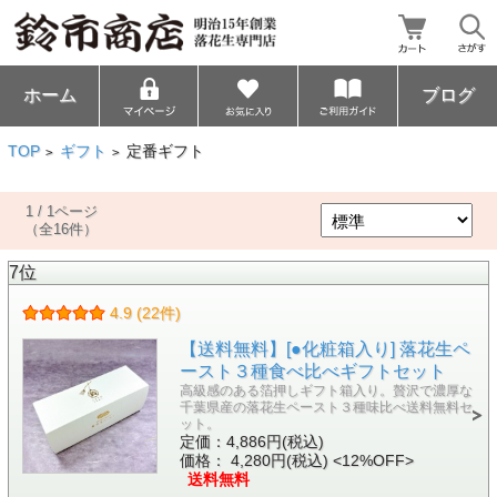
ホーム
ブログ
TOP
ギフト
定番ギフト
>
>
1 / 1ページ
（全16件）
7位
4.9 (22件)
【送料無料】[●化粧箱入り] 落花生ペ
ースト３種食べ比べギフトセット
高級感のある箔押しギフト箱入り。贅沢で濃厚な
千葉県産の落花生ペースト３種味比べ送料無料セ
ット。
定価：4,886円(税込)
価格： 4,280円(税込)
<12%OFF>
送料無料