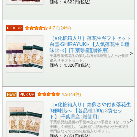
価格： 4,622円(税込)
4.7 (124件)
PICK UP
［●化粧箱入り］落花生ギフトセット
白雪-SHIRAYUKI- 【人気落花生５種
味比べ】[千葉県産][贈答用]
千葉県産落花生の楽しみ方が5種類も入った化粧
箱入りギフトセット。
価格： 4,320円(税込)
4.9 (44件)
NEW
PICK UP
［●化粧箱入り］焙煎さや付き落花生
3種味比べ 【各品種130g 3袋セッ
ト】[千葉県産][贈答用]
千葉県奨励品種の千葉半立と中手豊とＱなっつを
美味しく焙煎し、”品種別”に詰め合わせた落花生
専門店ならではの化粧箱入りギフト。
価格： 2,851円(税込)