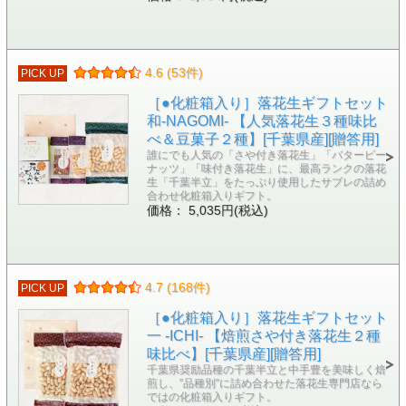
4.6 (53件)
PICK UP
［●化粧箱入り］落花生ギフトセット
和-NAGOMI- 【人気落花生３種味比
べ＆豆菓子２種】[千葉県産][贈答用]
誰にでも人気の「さや付き落花生」「バターピー
ナッツ」「味付き落花生」に、最高ランクの落花
生「千葉半立」をたっぷり使用したサブレの詰め
合わせ化粧箱入りギフト。
価格： 5,035円(税込)
4.7 (168件)
PICK UP
［●化粧箱入り］落花生ギフトセット
一 -ICHI- 【焙煎さや付き落花生２種
味比べ】[千葉県産][贈答用]
千葉県奨励品種の千葉半立と中手豊を美味しく焙
煎し、”品種別”に詰め合わせた落花生専門店なら
ではの化粧箱入りギフト。