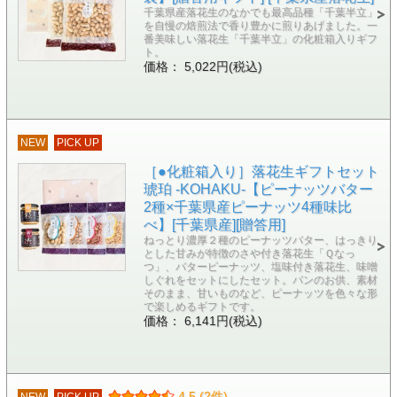
千葉県産落花生のなかでも最高品種「千葉半立」
を自慢の焙煎法で香り豊かに煎りあげました。一
番美味しい落花生「千葉半立」の化粧箱入りギフ
ト。
価格： 5,022円(税込)
NEW
PICK UP
［●化粧箱入り］落花生ギフトセット
琥珀 -KOHAKU-【ピーナッツバター
2種×千葉県産ピーナッツ4種味比
べ】[千葉県産][贈答用]
ねっとり濃厚２種のピーナッツバター、はっきり
とした甘みが特徴のさや付き落花生「Ｑなっ
つ」、バターピーナッツ、塩味付き落花生、味噌
しぐれをセットにしたセット。パンのお供、素材
そのまま、甘いものなど、ピーナッツを色々な形
で楽しめるギフトです。
価格： 6,141円(税込)
4.5 (2件)
NEW
PICK UP