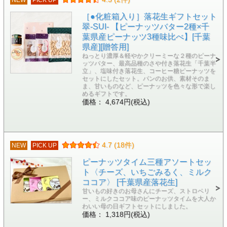
［●化粧箱入り］落花生ギフトセット
翠-SUI- 【ピーナッツバター2種×千
葉県産ピーナッツ3種味比べ】[千葉
県産][贈答用]
ねっとり濃厚＆軽やかクリーミーな２種のピーナ
ッツバター、最高品種のさや付き落花生「千葉半
立」、塩味付き落花生、コーヒー糖ピーナッツを
セットにしたセット。パンのお供、素材そのま
ま、甘いものなど、ピーナッツを色々な形で楽し
めるギフトです。
価格： 4,674円(税込)
4.7 (18件)
NEW
PICK UP
ピーナッツタイム三種アソートセッ
ト〈チーズ、いちごみるく、ミルク
ココア〉 [千葉県産落花生]
甘いもの好きのお母さんにチーズ、ストロベリ
ー、ミルクココア味のピーナッツタイムを大人か
わいい母の日ギフトセットにしました。
価格： 1,318円(税込)