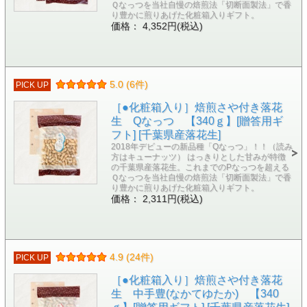
Ｑなっつを当社自慢の焙煎法「切断面製法」で香
り豊かに煎りあげた化粧箱入りギフト。
価格： 4,352円(税込)
5.0 (6件)
PICK UP
［●化粧箱入り］焙煎さや付き落花
生 Qなっつ 【340ｇ】[贈答用ギ
フト] [千葉県産落花生]
2018年デビューの新品種「Qなっつ」！！（読み
方はキューナッツ） はっきりとした甘みが特徴
の千葉県産落花生。これまでのPなっつを超える
Ｑなっつを当社自慢の焙煎法「切断面製法」で香
り豊かに煎りあげた化粧箱入りギフト。
価格： 2,311円(税込)
4.9 (24件)
PICK UP
［●化粧箱入り］焙煎さや付き落花
生 中手豊(なかてゆたか) 【340