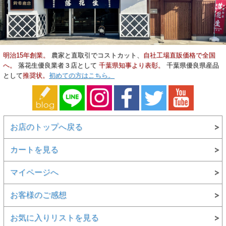
明治15年創業。
農家と直取引でコストカット、
自社工場直販価格で全国
へ。
落花生優良業者３店として
千葉県知事より表彰。
千葉県優良県産品
として
推奨状。
初めての方はこちら。
お店のトップへ戻る
カートを見る
マイページへ
お客様のご感想
お気に入りリストを見る