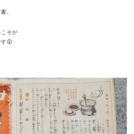
古書。
書こそが
す😲