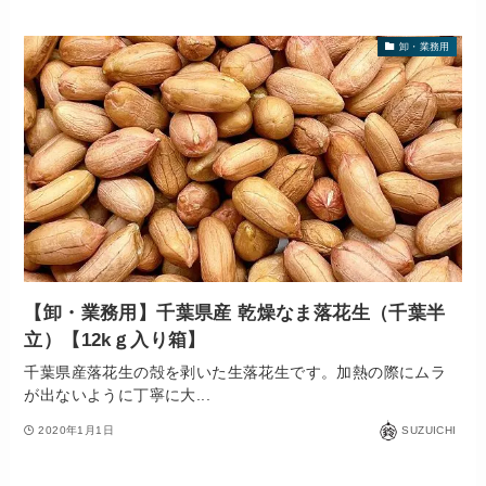
卸・業務用
【卸・業務用】千葉県産 乾燥なま落花生（千葉半
立）【12kｇ入り箱】
千葉県産落花生の殻を剥いた生落花生です。加熱の際にムラ
が出ないように丁寧に大...
2020年1月1日
SUZUICHI