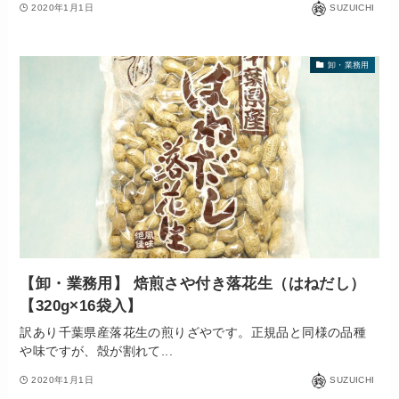
2020年1月1日
SUZUICHI
卸・業務用
【卸・業務用】 焙煎さや付き落花生（はねだし）
【320g×16袋入】
訳あり千葉県産落花生の煎りざやです。正規品と同様の品種
や味ですが、殻が割れて...
2020年1月1日
SUZUICHI