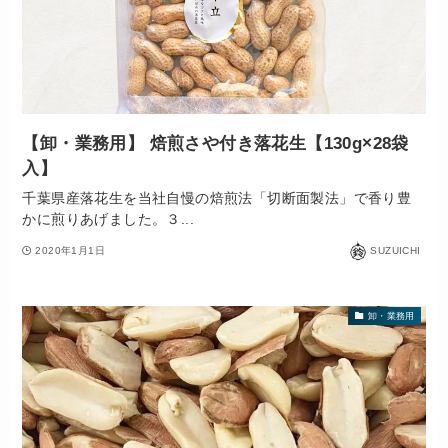
【卸・業務用】 焙煎さや付き落花生【130g×28袋
入】
千葉県産落花生を当社自慢の焙煎法「切断面製法」で香り豊
かに煎りあげました。３...
2020年1月1日
SUZUICHI
卸・業務用