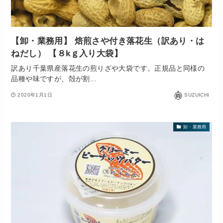
【卸・業務用】 焙煎さや付き落花生（訳あり・は
ねだし） 【８kｇ入り大袋】
訳あり千葉県産落花生の煎りざや大袋です。正規品と同様の
品種や味ですが、殻が割...
2020年1月1日
SUZUICHI
卸・業務用