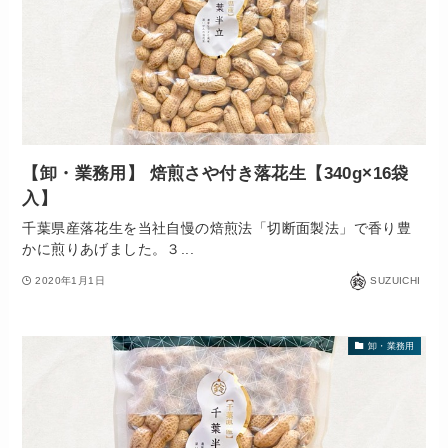
【卸・業務用】 焙煎さや付き落花生【340g×16袋
入】
千葉県産落花生を当社自慢の焙煎法「切断面製法」で香り豊
かに煎りあげました。３...
2020年1月1日
SUZUICHI
卸・業務用