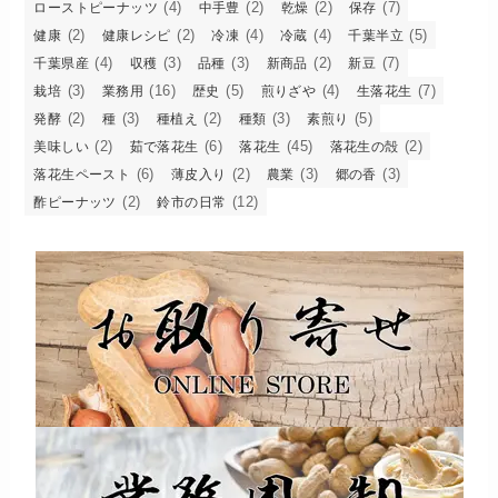
(4)
(2)
(2)
(7)
ローストピーナッツ
中手豊
乾燥
保存
(2)
(2)
(4)
(4)
(5)
健康
健康レシピ
冷凍
冷蔵
千葉半立
(4)
(3)
(3)
(2)
(7)
千葉県産
収穫
品種
新商品
新豆
(3)
(16)
(5)
(4)
(7)
栽培
業務用
歴史
煎りざや
生落花生
(2)
(3)
(2)
(3)
(5)
発酵
種
種植え
種類
素煎り
(2)
(6)
(45)
(2)
美味しい
茹で落花生
落花生
落花生の殻
(6)
(2)
(3)
(3)
落花生ペースト
薄皮入り
農業
郷の香
(2)
(12)
酢ピーナッツ
鈴市の日常