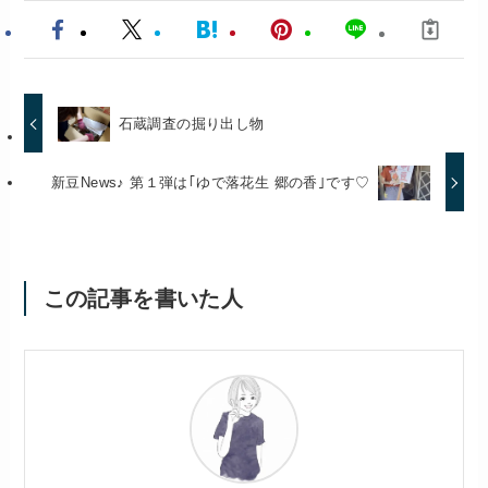
石蔵調査の掘り出し物
新豆News♪ 第１弾は｢ゆで落花生 郷の香｣です♡
この記事を書いた人