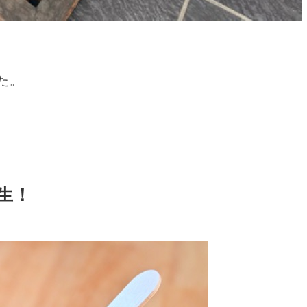
た。
生！