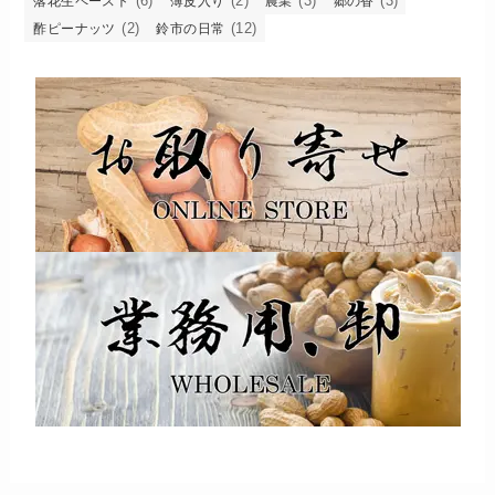
(6)
(2)
(3)
(3)
落花生ペースト
薄皮入り
農業
郷の香
(2)
(12)
酢ピーナッツ
鈴市の日常