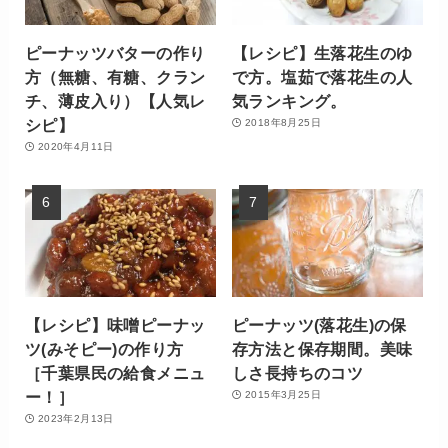
ピーナッツバターの作り
【レシピ】生落花生のゆ
方（無糖、有糖、クラン
で方。塩茹で落花生の人
チ、薄皮入り）【人気レ
気ランキング。
シピ】
2018年8月25日
2020年4月11日
【レシピ】味噌ピーナッ
ピーナッツ(落花生)の保
ツ(みそピー)の作り方
存方法と保存期間。美味
［千葉県民の給食メニュ
しさ長持ちのコツ
ー！］
2015年3月25日
2023年2月13日