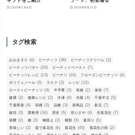
ギフトをご紹介
ラート、初登場🍨
2026年7月4日
2026年6月27日
タグ検索
(4)
(38)
(2)
おおまさり
ピーナッツ
ピーナッツクリーム
(20)
(7)
ピーナッツバター
ピーナッツペースト
(13)
(19)
(4)
ピーナッツレシピ
ピーナツ
フローズンピーナッツ
(3)
(2)
(13)
ポリフェノール
ラスク
レシピ
(4)
(2)
(2)
(7)
ローストピーナッツ
中手豊
乾燥
保存
(2)
(2)
(4)
(4)
(5)
健康
健康レシピ
冷凍
冷蔵
千葉半立
(4)
(3)
(3)
(2)
(7)
千葉県産
収穫
品種
新商品
新豆
(3)
(16)
(5)
(4)
(7)
栽培
業務用
歴史
煎りざや
生落花生
(2)
(3)
(2)
(3)
(5)
発酵
種
種植え
種類
素煎り
(2)
(6)
(45)
(2)
美味しい
茹で落花生
落花生
落花生の殻