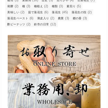
(3)
(16)
(5)
(4)
(7)
栽培
業務用
歴史
煎りざや
生落花生
(2)
(3)
(2)
(3)
(5)
発酵
種
種植え
種類
素煎り
(2)
(6)
(45)
(2)
美味しい
茹で落花生
落花生
落花生の殻
(6)
(2)
(3)
(3)
落花生ペースト
薄皮入り
農業
郷の香
(2)
(12)
酢ピーナッツ
鈴市の日常