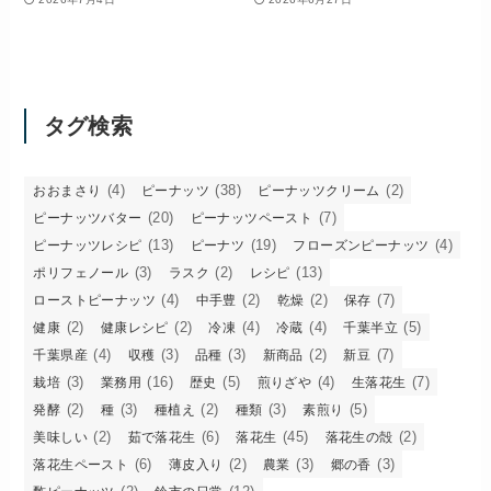
タグ検索
(4)
(38)
(2)
おおまさり
ピーナッツ
ピーナッツクリーム
(20)
(7)
ピーナッツバター
ピーナッツペースト
(13)
(19)
(4)
ピーナッツレシピ
ピーナツ
フローズンピーナッツ
(3)
(2)
(13)
ポリフェノール
ラスク
レシピ
(4)
(2)
(2)
(7)
ローストピーナッツ
中手豊
乾燥
保存
(2)
(2)
(4)
(4)
(5)
健康
健康レシピ
冷凍
冷蔵
千葉半立
(4)
(3)
(3)
(2)
(7)
千葉県産
収穫
品種
新商品
新豆
(3)
(16)
(5)
(4)
(7)
栽培
業務用
歴史
煎りざや
生落花生
(2)
(3)
(2)
(3)
(5)
発酵
種
種植え
種類
素煎り
(2)
(6)
(45)
(2)
美味しい
茹で落花生
落花生
落花生の殻
(6)
(2)
(3)
(3)
落花生ペースト
薄皮入り
農業
郷の香