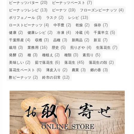
(20)
(7)
ピーナッツバター
ピーナッツペースト
(13)
(19)
(4)
ピーナッツレシピ
ピーナツ
フローズンピーナッツ
(3)
(2)
(13)
ポリフェノール
ラスク
レシピ
(4)
(2)
(2)
(7)
ローストピーナッツ
中手豊
乾燥
保存
(2)
(2)
(4)
(4)
(5)
健康
健康レシピ
冷凍
冷蔵
千葉半立
(4)
(3)
(3)
(2)
(7)
千葉県産
収穫
品種
新商品
新豆
(3)
(16)
(5)
(4)
(7)
栽培
業務用
歴史
煎りざや
生落花生
(2)
(3)
(2)
(3)
(5)
発酵
種
種植え
種類
素煎り
(2)
(6)
(45)
(2)
美味しい
茹で落花生
落花生
落花生の殻
(6)
(2)
(3)
(3)
落花生ペースト
薄皮入り
農業
郷の香
(2)
(12)
酢ピーナッツ
鈴市の日常