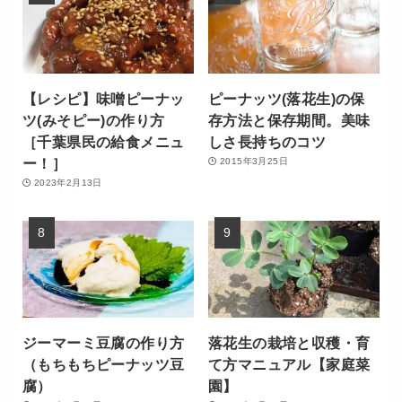
【レシピ】味噌ピーナッ
ピーナッツ(落花生)の保
ツ(みそピー)の作り方
存方法と保存期間。美味
［千葉県民の給食メニュ
しさ長持ちのコツ
ー！］
2015年3月25日
2023年2月13日
ジーマーミ豆腐の作り方
落花生の栽培と収穫・育
（もちもちピーナッツ豆
て方マニュアル【家庭菜
腐）
園】