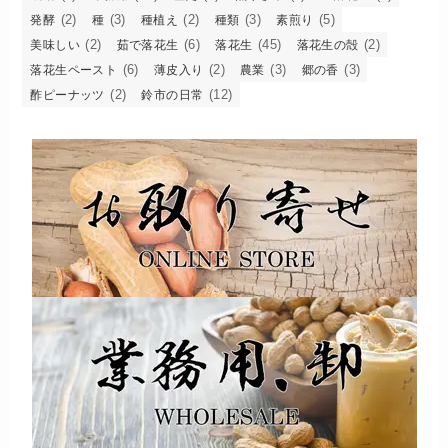
(2)
(3)
(2)
(3)
(5)
発酵
種
種植え
種類
素煎り
(2)
(6)
(45)
(2)
美味しい
茹で落花生
落花生
落花生の殻
(6)
(2)
(3)
(3)
落花生ペースト
薄皮入り
農業
郷の香
(2)
(12)
酢ピーナッツ
鈴市の日常