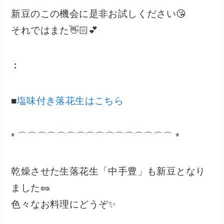
新豆のこの機会に是非お試しください😘
それではまた👋🏻💕
︰
■
塩味付き落花生はこちら
* ⌒⌒⌒⌒⌒⌒⌒⌒⌒⌒⌒⌒⌒⌒⌒⌒ *
乾燥させた生落花生「中手豊」も新豆となり
ました🥜
色々なお料理にどうぞ✨