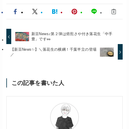
新豆News♪第２弾は焙煎さや付き落花生「中手
豊」です🥜
【新豆News✨】＼落花生の横綱！千葉半立の登場
／
この記事を書いた人