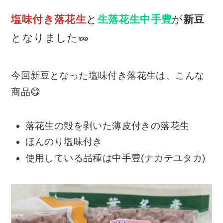
塩味付き落花生
と
生落花生中手豊
が
新豆
となりました🥜
今回新豆となった塩味付き落花生は、こんな
商品😋
落花生の殻を剥いた薄皮付きの落花生
ほんのり塩味付き
使用している品種は中手豊(ナカテユタカ)