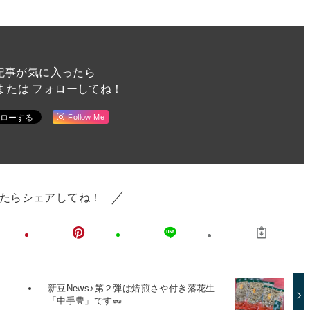
記事が気に入ったら
または フォローしてね！
Follow Me
たらシェアしてね！
新豆News♪第２弾は焙煎さや付き落花生
「中手豊」です🥜