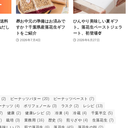
】送料
🎁お中元の準備はお済みで
ひんやり美味しい夏ギフ
ねだし
すか？千葉県産落花生ギフ
ト。落花生ペーストジェラ
トをご紹介
ート、初登場🍨
2026年7月4日
2026年6月27日
(2)
ピーナッツバター
(20)
ピーナッツペースト
(7)
ーナッツ
(4)
ポリフェノール
(3)
ラスク
(2)
レシピ
(13)
7)
健康
(2)
健康レシピ
(2)
冷凍
(4)
冷蔵
(4)
千葉半立
(5)
)
栽培
(3)
業務用
(16)
歴史
(5)
煎りざや
(4)
生落花生
(7)
美味しい
(2)
茹で落花生
(6)
落花生
(45)
落花生の殻
(2)