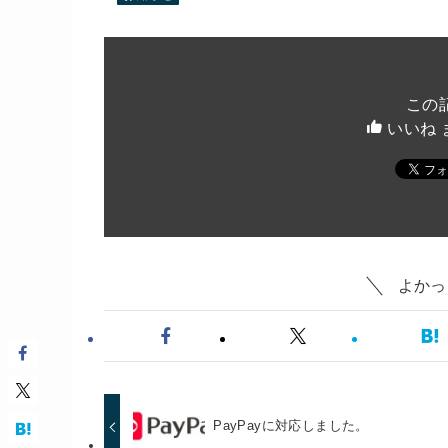
この
いいね 
よかっ
PayPayに対応しました。