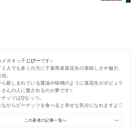
のメガネっ子
じびー
です♪
て１人でも多くの方に千葉県産落花生の美味しさや魅力、
発信。
から親しまれている醤油や味噌のように落花生がポピュラ
くさんの人に愛されるのが夢です✨
ーナッツはQなっつ。
みながらピーナッツを食べると幸せな気分になれますよ♡
この著者の記事一覧へ