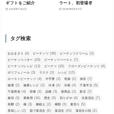
ギフトをご紹介
ラート、初登場🍨
2026年7月4日
2026年6月27日
タグ検索
(4)
(38)
(2)
おおまさり
ピーナッツ
ピーナッツクリーム
(20)
(7)
ピーナッツバター
ピーナッツペースト
(13)
(19)
(4)
ピーナッツレシピ
ピーナツ
フローズンピーナッツ
(3)
(2)
(13)
ポリフェノール
ラスク
レシピ
(4)
(2)
(2)
(7)
ローストピーナッツ
中手豊
乾燥
保存
(2)
(2)
(4)
(4)
(5)
健康
健康レシピ
冷凍
冷蔵
千葉半立
(4)
(3)
(3)
(2)
(7)
千葉県産
収穫
品種
新商品
新豆
(3)
(16)
(5)
(4)
(7)
栽培
業務用
歴史
煎りざや
生落花生
(2)
(3)
(2)
(3)
(5)
発酵
種
種植え
種類
素煎り
(2)
(6)
(45)
(2)
美味しい
茹で落花生
落花生
落花生の殻