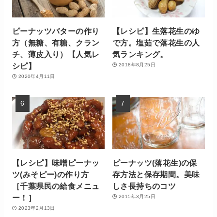
ピーナッツバターの作り
【レシピ】生落花生のゆ
方（無糖、有糖、クラン
で方。塩茹で落花生の人
チ、薄皮入り）【人気レ
気ランキング。
シピ】
2018年8月25日
2020年4月11日
【レシピ】味噌ピーナッ
ピーナッツ(落花生)の保
ツ(みそピー)の作り方
存方法と保存期間。美味
［千葉県民の給食メニュ
しさ長持ちのコツ
ー！］
2015年3月25日
2023年2月13日