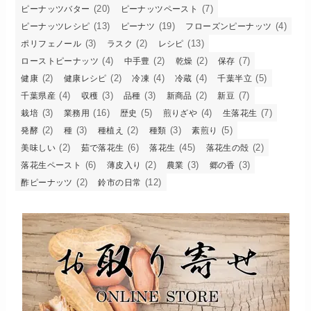
(20)
(7)
ピーナッツバター
ピーナッツペースト
(13)
(19)
(4)
ピーナッツレシピ
ピーナツ
フローズンピーナッツ
(3)
(2)
(13)
ポリフェノール
ラスク
レシピ
(4)
(2)
(2)
(7)
ローストピーナッツ
中手豊
乾燥
保存
(2)
(2)
(4)
(4)
(5)
健康
健康レシピ
冷凍
冷蔵
千葉半立
(4)
(3)
(3)
(2)
(7)
千葉県産
収穫
品種
新商品
新豆
(3)
(16)
(5)
(4)
(7)
栽培
業務用
歴史
煎りざや
生落花生
(2)
(3)
(2)
(3)
(5)
発酵
種
種植え
種類
素煎り
(2)
(6)
(45)
(2)
美味しい
茹で落花生
落花生
落花生の殻
(6)
(2)
(3)
(3)
落花生ペースト
薄皮入り
農業
郷の香
(2)
(12)
酢ピーナッツ
鈴市の日常