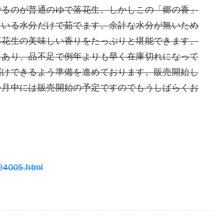
でるのが普通のゆで落花生。しかしこの「郷の香」
ている水分だけで茹でます。余計な水分が無いため
落花生の美味しい香りをたっぷりと堪能できます。
もあり、品不足で例年よりも早く在庫切れになって
届けできるよう準備を進めております。販売開始し
今月中には販売開始の予定ですのでもうしばらくお
024005.html