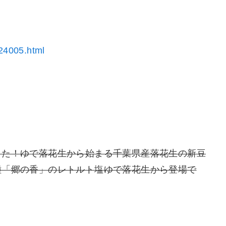
024005.html
した！ゆで落花生から始まる千葉県産落花生の新豆
種「郷の香」のレトルト塩ゆで落花生から登場で