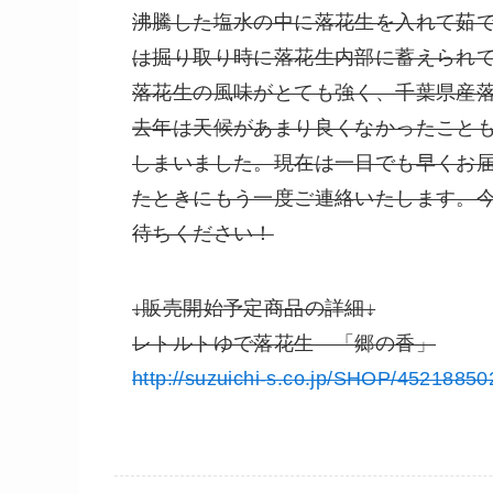
沸騰した塩水の中に落花生を入れて茹
は掘り取り時に落花生内部に蓄えられ
落花生の風味がとても強く、千葉県産
去年は天候があまり良くなかったこと
しまいました。現在は一日でも早くお
たときにもう一度ご連絡いたします。
待ちください！
↓販売開始予定商品の詳細↓
レトルトゆで落花生 「郷の香」
http://suzuichi-s.co.jp/SHOP/4521885