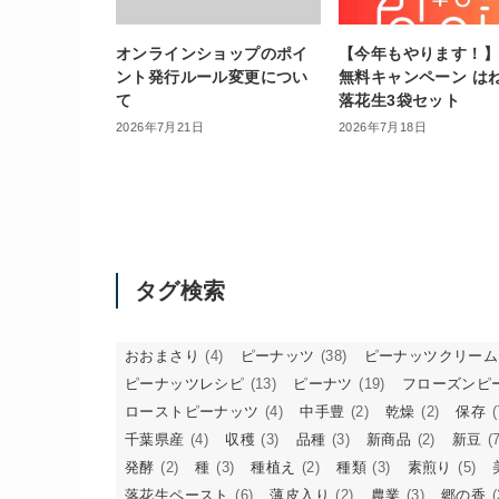
オンラインショップのポイ
【今年もやります！
ント発行ルール変更につい
無料キャンペーン は
て
落花生3袋セット
2026年7月21日
2026年7月18日
タグ検索
おおまさり
(4)
ピーナッツ
(38)
ピーナッツクリーム
ピーナッツレシピ
(13)
ピーナツ
(19)
フローズンピ
ローストピーナッツ
(4)
中手豊
(2)
乾燥
(2)
保存
(
千葉県産
(4)
収穫
(3)
品種
(3)
新商品
(2)
新豆
(7
発酵
(2)
種
(3)
種植え
(2)
種類
(3)
素煎り
(5)
落花生ペースト
(6)
薄皮入り
(2)
農業
(3)
郷の香
(