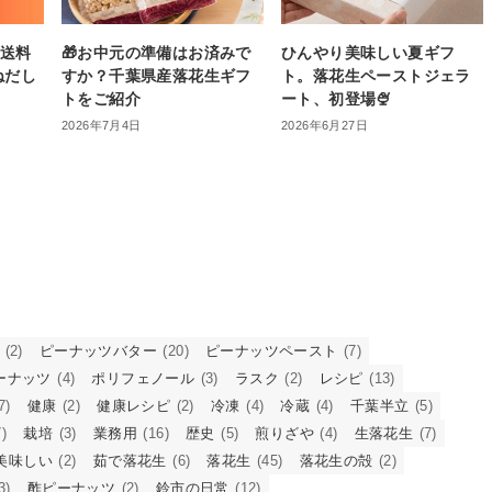
】送料
🎁お中元の準備はお済みで
ひんやり美味しい夏ギフ
ねだし
すか？千葉県産落花生ギフ
ト。落花生ペーストジェラ
トをご紹介
ート、初登場🍨
2026年7月4日
2026年6月27日
(2)
ピーナッツバター
(20)
ピーナッツペースト
(7)
ーナッツ
(4)
ポリフェノール
(3)
ラスク
(2)
レシピ
(13)
7)
健康
(2)
健康レシピ
(2)
冷凍
(4)
冷蔵
(4)
千葉半立
(5)
)
栽培
(3)
業務用
(16)
歴史
(5)
煎りざや
(4)
生落花生
(7)
美味しい
(2)
茹で落花生
(6)
落花生
(45)
落花生の殻
(2)
3)
酢ピーナッツ
(2)
鈴市の日常
(12)