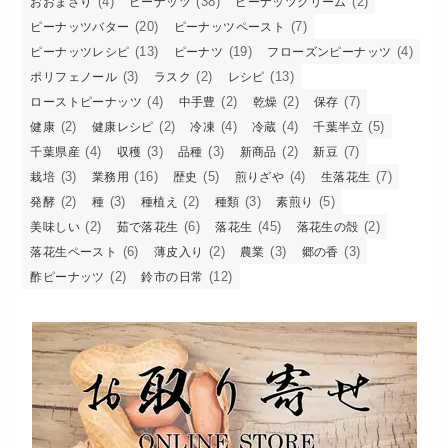
(4)
(38)
(2)
おおまさり
ピーナッツ
ピーナッツクリーム
(20)
(7)
ピーナッツバター
ピーナッツペースト
(13)
(19)
(4)
ピーナッツレシピ
ピーナツ
フローズンピーナッツ
(3)
(2)
(13)
ポリフェノール
ラスク
レシピ
(4)
(2)
(2)
(7)
ローストピーナッツ
中手豊
乾燥
保存
(2)
(2)
(4)
(4)
(5)
健康
健康レシピ
冷凍
冷蔵
千葉半立
(4)
(3)
(3)
(2)
(7)
千葉県産
収穫
品種
新商品
新豆
(3)
(16)
(5)
(4)
(7)
栽培
業務用
歴史
煎りざや
生落花生
(2)
(3)
(2)
(3)
(5)
発酵
種
種植え
種類
素煎り
(2)
(6)
(45)
(2)
美味しい
茹で落花生
落花生
落花生の殻
(6)
(2)
(3)
(3)
落花生ペースト
薄皮入り
農業
郷の香
(2)
(12)
酢ピーナッツ
鈴市の日常