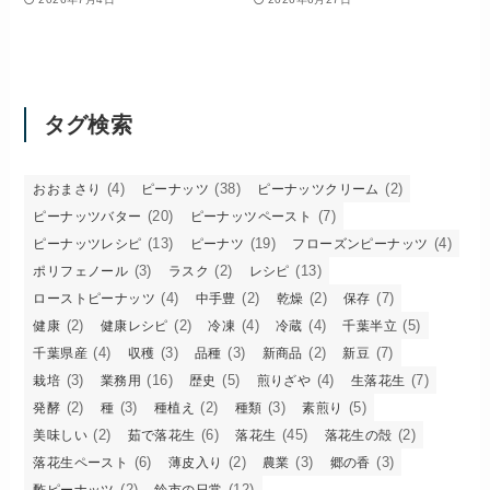
タグ検索
(4)
(38)
(2)
おおまさり
ピーナッツ
ピーナッツクリーム
(20)
(7)
ピーナッツバター
ピーナッツペースト
(13)
(19)
(4)
ピーナッツレシピ
ピーナツ
フローズンピーナッツ
(3)
(2)
(13)
ポリフェノール
ラスク
レシピ
(4)
(2)
(2)
(7)
ローストピーナッツ
中手豊
乾燥
保存
(2)
(2)
(4)
(4)
(5)
健康
健康レシピ
冷凍
冷蔵
千葉半立
(4)
(3)
(3)
(2)
(7)
千葉県産
収穫
品種
新商品
新豆
(3)
(16)
(5)
(4)
(7)
栽培
業務用
歴史
煎りざや
生落花生
(2)
(3)
(2)
(3)
(5)
発酵
種
種植え
種類
素煎り
(2)
(6)
(45)
(2)
美味しい
茹で落花生
落花生
落花生の殻
(6)
(2)
(3)
(3)
落花生ペースト
薄皮入り
農業
郷の香
(2)
(12)