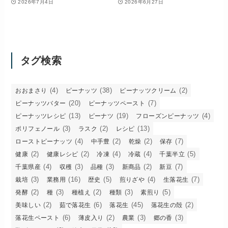
2026年7月4日
2026年6月27日
タグ検索
(4)
(38)
(2)
おおまさり
ピーナッツ
ピーナッツクリーム
(20)
(7)
ピーナッツバター
ピーナッツペースト
(13)
(19)
(4)
ピーナッツレシピ
ピーナツ
フローズンピーナッツ
(3)
(2)
(13)
ポリフェノール
ラスク
レシピ
(4)
(2)
(2)
(7)
ローストピーナッツ
中手豊
乾燥
保存
(2)
(2)
(4)
(4)
(5)
健康
健康レシピ
冷凍
冷蔵
千葉半立
(4)
(3)
(3)
(2)
(7)
千葉県産
収穫
品種
新商品
新豆
(3)
(16)
(5)
(4)
(7)
栽培
業務用
歴史
煎りざや
生落花生
(2)
(3)
(2)
(3)
(5)
発酵
種
種植え
種類
素煎り
(2)
(6)
(45)
(2)
美味しい
茹で落花生
落花生
落花生の殻
(6)
(2)
(3)
(3)
落花生ペースト
薄皮入り
農業
郷の香