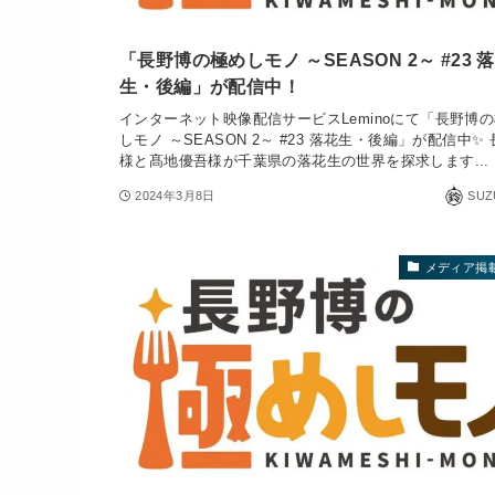
「長野博の極めしモノ ～SEASON 2～ #23 
生・後編」が配信中！
インターネット映像配信サービスLeminoにて「長野博
しモノ ～SEASON 2～ #23 落花生・後編」が配信中✨
様と髙地優吾様が千葉県の落花生の世界を探求します...
2024年3月8日
SUZ
メディア掲