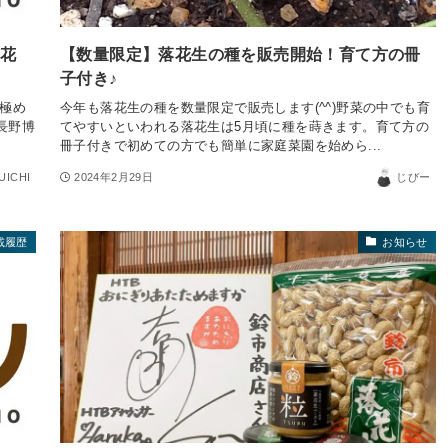
落花
【数量限定】落花生の種を販売開始！育て方の冊
子付き♪
の極め
今年も落花生の種を数量限定で販売します(^^)野菜の中でも育
 長野博
てやすいといわれる落花生は5月頃に種を蒔きます。育て方の
冊子付きで初めての方でも簡単に家庭菜園を始めら...
UICHI
2024年2月29日
じびー
載履歴
お知らせ