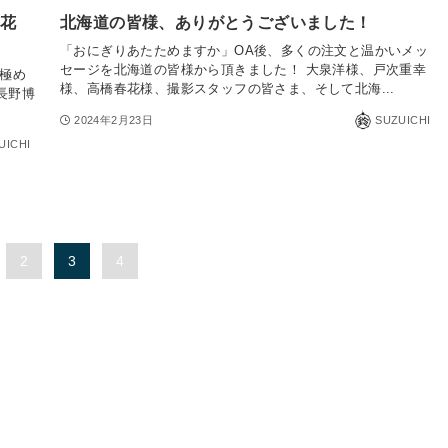
落花
北海道の皆様、ありがとうございました！
「おにぎりあたためますか」OA後、多くの注文と温かいメッ
セージを北海道の皆様から頂きました！ 大泉洋様、戸次重幸
の極め
様、高橋春花様、撮影スタッフの皆さま、そして北海...
 長野博
2024年2月23日
SUZUICHI
UICHI
2
3
4