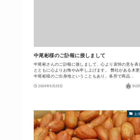
中尾彬様のご訃報に接しまして
中尾彬さんのご訃報に接しまして、心より哀悼の意を表
とともに心よりお悔やみ申し上げます。 弊社がある木
中尾彬様のご出身地ということもあり、各所で商品...
2024年5月23日
SUZ
お