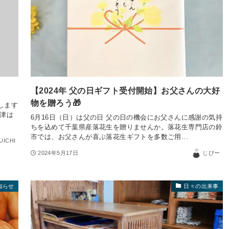
【2024年 父の日ギフト受付開始】お父さんの大好
物を贈ろう🎁
します
更津は
6月16日（日）は父の日 父の日の機会にお父さんに感謝の気持
ちを込めて千葉県産落花生を贈りませんか。落花生専門店の鈴
市では、お父さんが喜ぶ落花生ギフトを多数ご用...
UICHI
2024年5月17日
じびー
知らせ
日々の出来事