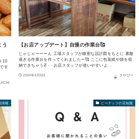
よう
【お店アップデート】自慢の作業台🥰
じゃじゃーーーん 工場スタッフが緻密な設計図をもとに 素敵
過ぎる作業台を作ってくれましたー🥰 ここに包装紙や袋を収
10
納できちゃう✌️ · · お店スタッフが使いやすいよ...
じです
2024年4月5日
さやぴー
UICHI
品情報
ピーナッツの豆知識