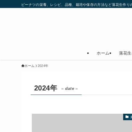
ピーナツの栄養、レシピ、品種、栽培や保存の方法など落花生作りの
ホーム
落花生
ホーム
2024年
2024年
– date –