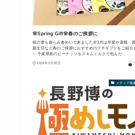
🌸Spring Gift🌸春のご挨拶に
桜の蕾も膨らみ春めいて来ました🌸3月は卒業や退職・
新生活など春のご挨拶におすすめのプチギフトをご紹介
✨️ 千葉県産のピーナッツをスキムミルクで包んだ...
2024年3月28日
メディア掲