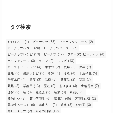
タグ検索
(4)
(38)
(2)
おおまさり
ピーナッツ
ピーナッツクリーム
(20)
(7)
ピーナッツバター
ピーナッツペースト
(13)
(19)
(4)
ピーナッツレシピ
ピーナツ
フローズンピーナッツ
(3)
(2)
(13)
ポリフェノール
ラスク
レシピ
(4)
(2)
(2)
(7)
ローストピーナッツ
中手豊
乾燥
保存
(2)
(2)
(4)
(4)
(5)
健康
健康レシピ
冷凍
冷蔵
千葉半立
(4)
(3)
(3)
(2)
(7)
千葉県産
収穫
品種
新商品
新豆
(3)
(16)
(5)
(4)
(7)
栽培
業務用
歴史
煎りざや
生落花生
(2)
(3)
(2)
(3)
(5)
発酵
種
種植え
種類
素煎り
(2)
(6)
(45)
(2)
美味しい
茹で落花生
落花生
落花生の殻
(6)
(2)
(3)
(3)
落花生ペースト
薄皮入り
農業
郷の香
(2)
(12)
酢ピーナッツ
鈴市の日常