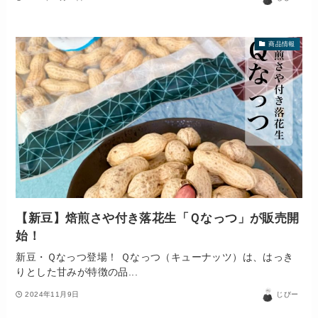
商品情報
【新豆】焙煎さや付き落花生「Ｑなっつ」が販売開
始！
新豆・Ｑなっつ登場！ Ｑなっつ（キューナッツ）は、はっき
りとした甘みが特徴の品...
2024年11月9日
じびー