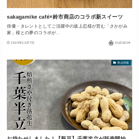
sakagamike café×鈴市商店のコラボ新スイーツ
俳優・タレントとしてご活躍中の坂上忍様が営む「さかがみ
家」様との夢のコラボが...
2024年12月7日
SUZUICHI
商品情報
お待たせしました！【新豆】千葉半立が販売開始