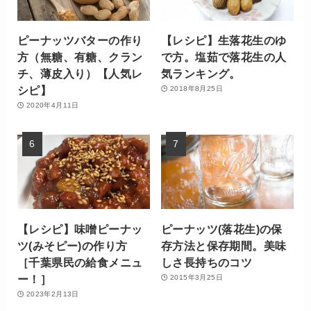
ピーナッツバターの作り
【レシピ】生落花生のゆ
方（無糖、有糖、クラン
で方。塩茹で落花生の人
チ、薄皮入り）【人気レ
気ランキング。
シピ】
2018年8月25日
2020年4月11日
【レシピ】味噌ピーナッ
ピーナッツ(落花生)の保
ツ(みそピー)の作り方
存方法と保存期間。美味
［千葉県民の給食メニュ
しさ長持ちのコツ
ー！］
2015年3月25日
2023年2月13日