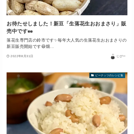
お待たせしました！新豆「生落花生おおまさり」販
売中です🥜
落花生専門店の鈴市です✨毎年大人気の生落花生おおまさりの
新豆販売開始です😆畑...
2022年8月31日
じびー
ピーナッツのレシピ集