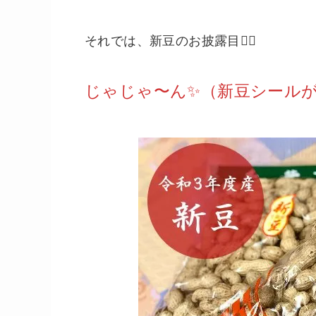
それでは、新豆のお披露目💁‍♀️
じゃじゃ〜ん✨（新豆シール