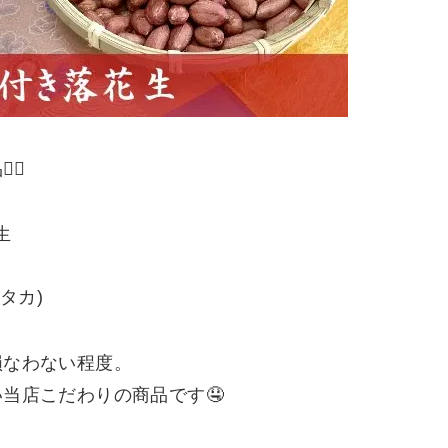
♀️
生
タカ)
損なわない程度。
当店こだわりの商品です🤤