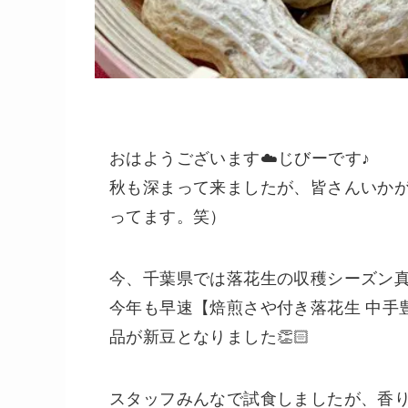
おはようございます☁️じびーです♪
秋も深まって来ましたが、皆さんいかが
ってます。笑）
今、千葉県では落花生の収穫シーズン
今年も早速【焙煎さや付き落花生 中手
品が新豆となりました👏🏻
スタッフみんなで試食しましたが、香