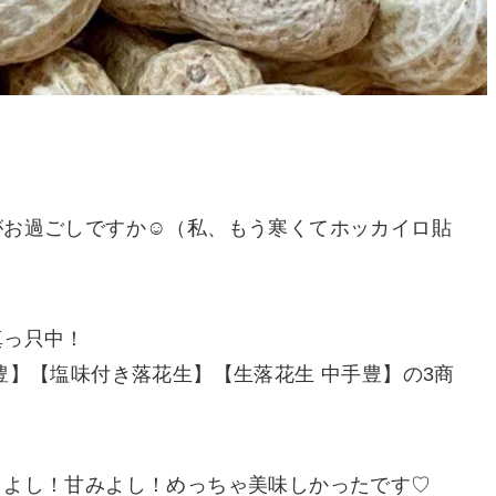
お過ごしですか☺️（私、もう寒くてホッカイロ貼
真っ只中！
豊】【塩味付き落花生】【生落花生 中手豊】の3商
りよし！甘みよし！めっちゃ美味しかったです♡