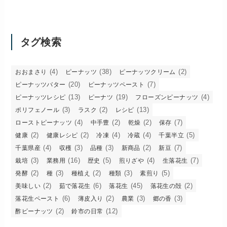
タグ検索
(4)
(38)
(2)
おおまさり
ピーナッツ
ピーナッツクリーム
(20)
(7)
ピーナッツバター
ピーナッツペースト
(13)
(19)
(4)
ピーナッツレシピ
ピーナツ
フローズンピーナッツ
(3)
(2)
(13)
ポリフェノール
ラスク
レシピ
(4)
(2)
(2)
(7)
ローストピーナッツ
中手豊
乾燥
保存
(2)
(2)
(4)
(4)
(5)
健康
健康レシピ
冷凍
冷蔵
千葉半立
(4)
(3)
(3)
(2)
(7)
千葉県産
収穫
品種
新商品
新豆
(3)
(16)
(5)
(4)
(7)
栽培
業務用
歴史
煎りざや
生落花生
(2)
(3)
(2)
(3)
(5)
発酵
種
種植え
種類
素煎り
(2)
(6)
(45)
(2)
美味しい
茹で落花生
落花生
落花生の殻
(6)
(2)
(3)
(3)
落花生ペースト
薄皮入り
農業
郷の香
(2)
(12)
酢ピーナッツ
鈴市の日常