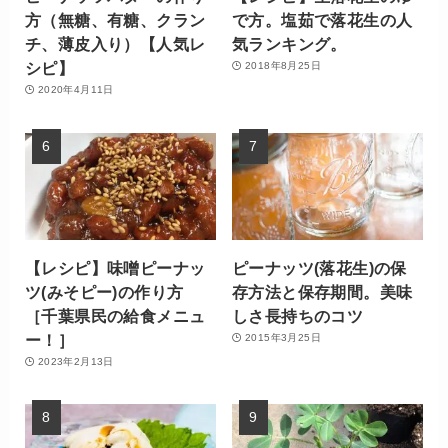
方（無糖、有糖、クラン
で方。塩茹で落花生の人
チ、薄皮入り）【人気レ
気ランキング。
シピ】
2018年8月25日
2020年4月11日
【レシピ】味噌ピーナッ
ピーナッツ(落花生)の保
ツ(みそピー)の作り方
存方法と保存期間。美味
［千葉県民の給食メニュ
しさ長持ちのコツ
ー！］
2015年3月25日
2023年2月13日