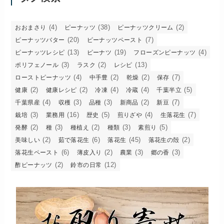
(4)
(38)
(2)
おおまさり
ピーナッツ
ピーナッツクリーム
(20)
(7)
ピーナッツバター
ピーナッツペースト
(13)
(19)
(4)
ピーナッツレシピ
ピーナツ
フローズンピーナッツ
(3)
(2)
(13)
ポリフェノール
ラスク
レシピ
(4)
(2)
(2)
(7)
ローストピーナッツ
中手豊
乾燥
保存
(2)
(2)
(4)
(4)
(5)
健康
健康レシピ
冷凍
冷蔵
千葉半立
(4)
(3)
(3)
(2)
(7)
千葉県産
収穫
品種
新商品
新豆
(3)
(16)
(5)
(4)
(7)
栽培
業務用
歴史
煎りざや
生落花生
(2)
(3)
(2)
(3)
(5)
発酵
種
種植え
種類
素煎り
(2)
(6)
(45)
(2)
美味しい
茹で落花生
落花生
落花生の殻
(6)
(2)
(3)
(3)
落花生ペースト
薄皮入り
農業
郷の香
(2)
(12)
酢ピーナッツ
鈴市の日常