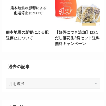
熊本地震の影響による配
【好評につき追加】はね
送停止について
だし落花生3袋セット送料
無料キャンペーン
過去の記事
過
去
の
記
事