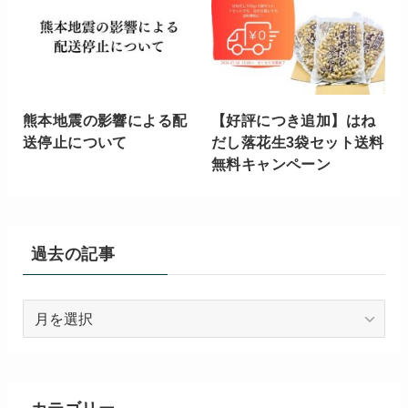
熊本地震の影響による配
【好評につき追加】はね
送停止について
だし落花生3袋セット送料
無料キャンペーン
過去の記事
過
去
の
記
事