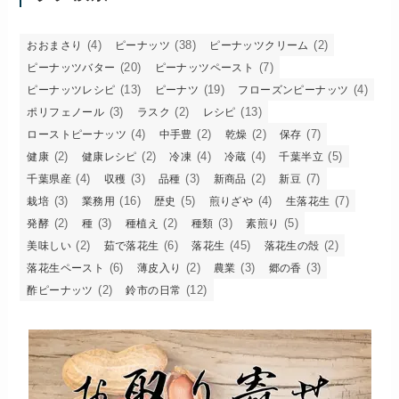
(4)
(38)
(2)
おおまさり
ピーナッツ
ピーナッツクリーム
(20)
(7)
ピーナッツバター
ピーナッツペースト
(13)
(19)
(4)
ピーナッツレシピ
ピーナツ
フローズンピーナッツ
(3)
(2)
(13)
ポリフェノール
ラスク
レシピ
(4)
(2)
(2)
(7)
ローストピーナッツ
中手豊
乾燥
保存
(2)
(2)
(4)
(4)
(5)
健康
健康レシピ
冷凍
冷蔵
千葉半立
(4)
(3)
(3)
(2)
(7)
千葉県産
収穫
品種
新商品
新豆
(3)
(16)
(5)
(4)
(7)
栽培
業務用
歴史
煎りざや
生落花生
(2)
(3)
(2)
(3)
(5)
発酵
種
種植え
種類
素煎り
(2)
(6)
(45)
(2)
美味しい
茹で落花生
落花生
落花生の殻
(6)
(2)
(3)
(3)
落花生ペースト
薄皮入り
農業
郷の香
(2)
(12)
酢ピーナッツ
鈴市の日常