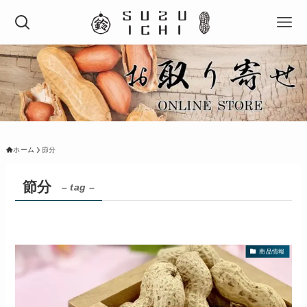
ホーム
節分
節分
– tag –
商品情報