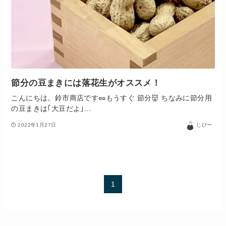
節分の豆まきには落花生がオススメ！
こんにちは。鈴市商店です🥜もうすぐ 節分👹 ちなみに節分用
の豆まきは｢大豆だよ｣...
2022年1月27日
じびー
1