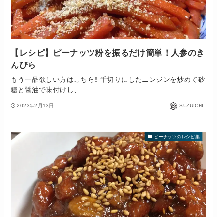
【レシピ】ピーナッツ粉を振るだけ簡単！人参のき
んぴら
もう一品欲しい方はこちら‼️ 千切りにしたニンジンを炒めて砂
糖と醤油で味付けし、...
2023年2月13日
SUZUICHI
ピーナッツのレシピ集