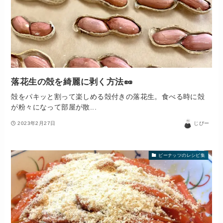
落花生の殻を綺麗に剥く方法🥜
殻をパキッと割って楽しめる殻付きの落花生。食べる時に殻
が粉々になって部屋が散...
2023年2月27日
じびー
ピーナッツのレシピ集