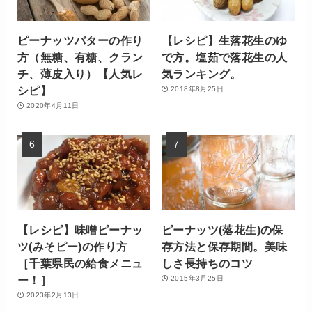
ピーナッツバターの作り
【レシピ】生落花生のゆ
方（無糖、有糖、クラン
で方。塩茹で落花生の人
チ、薄皮入り）【人気レ
気ランキング。
シピ】
2018年8月25日
2020年4月11日
【レシピ】味噌ピーナッ
ピーナッツ(落花生)の保
ツ(みそピー)の作り方
存方法と保存期間。美味
［千葉県民の給食メニュ
しさ長持ちのコツ
ー！］
2015年3月25日
2023年2月13日