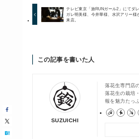
テレビ東京「旅RUNガール2」にてダ
ガレ明美様、今井華様、水沢アリー様
来店。
この記事を書いた人
落花生専門店
落花生の栽培
報を魅力たっ
SUZUICHI