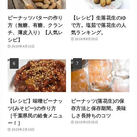
ピーナッツバターの作り
【レシピ】生落花生のゆ
方（無糖、有糖、クラン
で方。塩茹で落花生の人
チ、薄皮入り）【人気レ
気ランキング。
シピ】
2018年8月25日
2020年4月11日
【レシピ】味噌ピーナッ
ピーナッツ(落花生)の保
ツ(みそピー)の作り方
存方法と保存期間。美味
［千葉県民の給食メニュ
しさ長持ちのコツ
ー！］
2015年3月25日
2023年2月13日