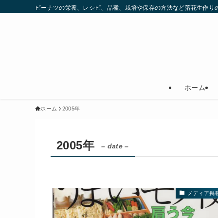
ピーナツの栄養、レシピ、品種、栽培や保存の方法など落花生作りの
ホーム
ホーム
2005年
2005年
– date –
メディア掲