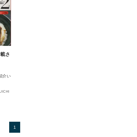
掲載さ
紹介い
UICHI
1