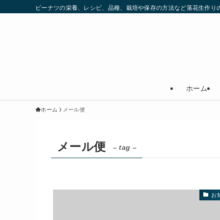
ピーナツの栄養、レシピ、品種、栽培や保存の方法など落花生作りの
ホーム
ホーム
メール便
メール便
– tag –
お