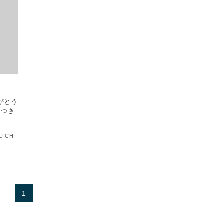
がとう
につき
UICHI
1