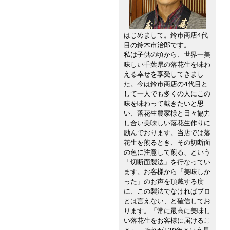
はじめまして。鈴市商店4代
目の鈴木市治郎です。
私は子供の頃から、世界一美
味しい千葉県の落花生を味わ
える幸せを享受してきまし
た。今は鈴市商店の4代目と
して一人でも多くの人にこの
味を味わって戴きたいと思
い、落花生農家様と日々協力
し合い美味しい落花生作りに
励んでおります。当店では落
花生を煎るとき、その切断面
の色に注意して煎る、という
「切断面製法」を行なってい
ます。お客様から「美味しか
った」のお声を頂戴する度
に、この製法でなければプロ
とは言えない、と確信してお
ります。「常に最高に美味し
い落花生をお客様に届けるこ