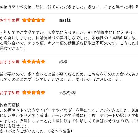
葉物野菜の和え物、餅につけていただきました。きなこ、ごまと違った味に
おすすめ度
mas様
・初めての注文品ですが、大変気に入りました。HPの閲覧中に目にとまり、
から発注しました。目論見通りの美味しさでした。家族性の「高脂血症」故
る意味合いで、ナッツ類、キノコ類の積極的な摂取は不可欠です。こうした
満喫できます。
おすすめ度
緑様
歯が弱いので、多く食べると歯が痛くなるため、こちらをそのまま食べてみ
してそのままスプーンでいただきました。ありがとうございました。
おすすめ度
☆感激☆様
鈴市商店様
この度ネットでようやくピーナツパウダーを手にすることができました。以
頂いた事がありとても美味しかったので千葉に行く度 デパートや駅ナカで
いました。友達にちょっとお土産に渡すのに珍しくて喜ばれそうなので。こ
達にも渡せます。
ありがとうございました。(松本市在住)