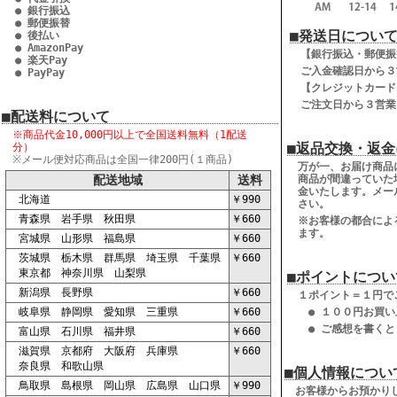
● 銀行振込
● 郵便振替
■発送日につい
● 後払い
● AmazonPay
【銀行振込・郵便振
● 楽天Pay
ご入金確認日から３
● PayPay
【クレジットカード
ご注文日から３営業
■配送料について
※商品代金10,000円以上で
全国送料無料（1配送
■返品交換・返金
分）
※メール便対応商品は全国一律200円(１商品)
万が一、お届け商品
配送地域
送料
商品が間違っていた
金いたします。メー
北海道
￥990
さい。
青森県 岩手県 秋田県
￥660
※お客様の都合によ
ます。
宮城県 山形県 福島県
￥660
茨城県 栃木県 群馬県 埼玉県 千葉県
￥660
東京都 神奈川県 山梨県
■ポイントについ
新潟県 長野県
￥660
１ポイント＝１円で
岐阜県 静岡県 愛知県 三重県
￥660
● １００円お買い
● ご感想を書くと
富山県 石川県 福井県
￥660
滋賀県 京都府 大阪府 兵庫県
￥660
奈良県 和歌山県
■個人情報につい
鳥取県 島根県 岡山県 広島県 山口県
￥990
お客様からお預かり