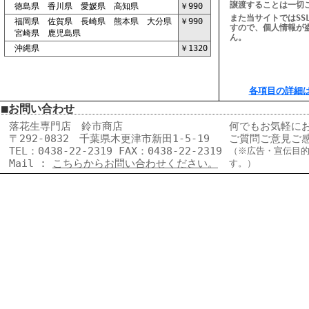
譲渡することは一切
徳島県 香川県 愛媛県 高知県
￥990
また当サイトではSS
福岡県 佐賀県 長崎県 熊本県 大分県
￥990
すので、個人情報が
宮崎県 鹿児島県
ん。
沖縄県
￥1320
各項目の詳細
■お問い合わせ
落花生専門店 鈴市商店
何でもお気軽に
〒292-0832 千葉県木更津市新田1-5-19
ご質問ご意見ご
TEL：0438-22-2319 FAX：0438-22-2319
（※広告・宣伝目
Mail :
こちらからお問い合わせください。
す。）