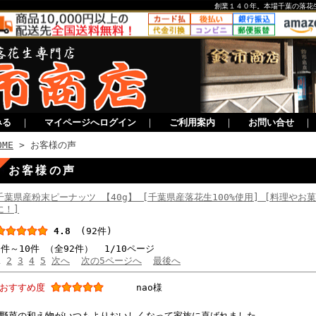
創業１４０年。本場千葉の落花
みる
｜
マイページへログイン
｜
ご利用案内
｜
お問い合せ
OME
> お客様の声
お客様の声
千葉県産粉末ピーナッツ 【40g】 [千葉県産落花生100%使用] [料理やお
に！]
4.8
(92件)
1件～10件 （全92件） 1/10ページ
1
2
3
4
5
次へ
次の5ページへ
最後へ
おすすめ度
nao様
野菜の和え物がいつもよりおいしくなって家族に喜ばれました