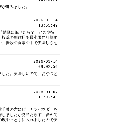
箸が進みました。
2026-03-14
13:55:49
「納豆に混ぜたら？」との期待
、投薬の副作用を最小限に抑制す
中、普段の食事の中で美味しさを
2026-03-14
09:02:56
ました。美味しいので、おやつと
2026-01-07
11:33:45
前千葉の方にピーナツパウダーを
探しましたが見当たらず、諦めて
の度やっと手に入れましたので友