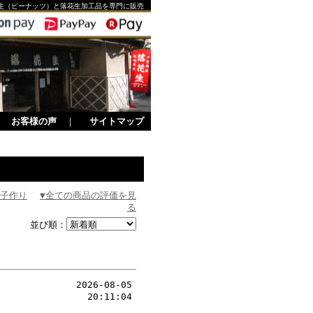
生（ピーナッツ）と落花生加工品を専門に販売
｜
お客様の声
｜
サイトマップ
菓子作り
▼全ての商品の評価を見
る
並び順：
2026-08-05
20:11:04