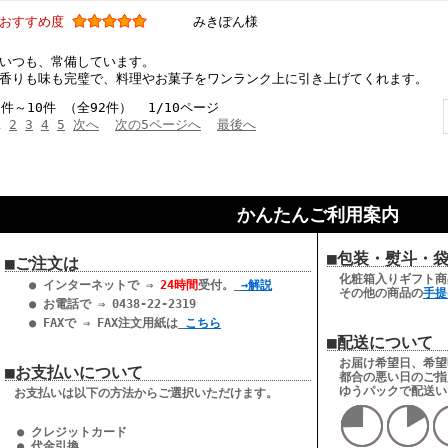
おすすめ度
みきぽん様
いつも、常備しています。
香りも味も完璧で、料理やお菓子をワンランク上に引き上げてくれます。
1件～10件 （全92件） 1/10ページ
1
2
3
4
5
次へ
次の5ページへ
最後へ
かんたんご利用案内
■包装・熨斗・
■ご注文は
化粧箱入りギフト商
● インターネットで ⇒
24時間
受付。
→解説
その他の商品の
手提
● お電話で ⇒ 0438-22-2319
● FAXで ⇒ FAX注文用紙は
こちら
■配送について
お届け希望日、希望
■お支払いについて
都合の悪い日のご指
ゆうパックで配送い
お支払いは以下の方法からご選択いただけます。
● クレジットカード
● 代金引換