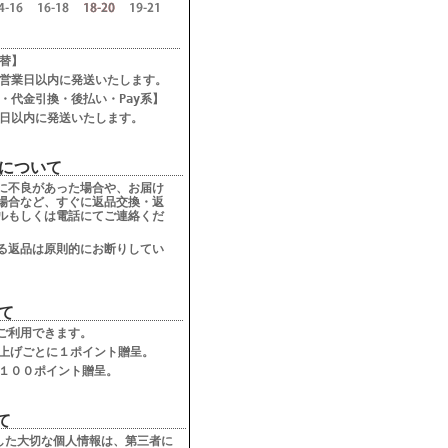
て
替】
営業日以内に発送いたします。
・代金引換・後払い・Pay系】
日以内に発送いたします。
について
に不良があった場合や、お届け
場合など、すぐに返品交換・返
ルもしくは電話にてご連絡くだ
る返品は原則的にお断りしてい
て
ご利用できます。
上げごとに１ポイント贈呈。
１００ポイント贈呈。
て
した大切な個人情報は、第三者に