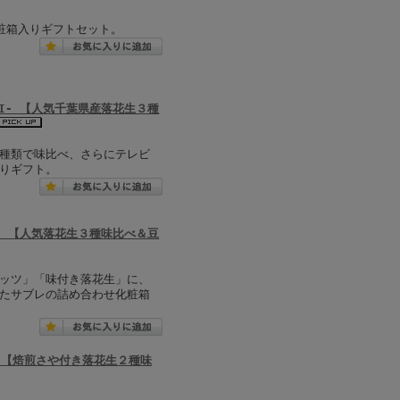
粧箱入りギフトセット。
RI- 【人気千葉県産落花生３種
種類で味比べ、さらにテレビ
りギフト。
I- 【人気落花生３種味比べ＆豆
ッツ」「味付き落花生」に、
たサブレの詰め合わせ化粧箱
- 【焙煎さや付き落花生２種味