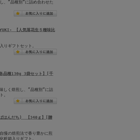
し、”品種別”に詰め合わせた
YUKI- 【人気落花生５種味比
入りギフトセット。
品種130g 3袋セット】[千
味しく焙煎し、”品種別”に詰
ト。
はんだち) 【340ｇ】[贈
自慢の焙煎法で香り豊かに煎
化粧箱入りギフト。