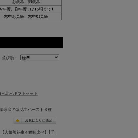
お歳暮、御歳暮
お年賀、御年賀
(1/15頃まで)
寒中お見舞、
寒中御見舞
並び順：
食べ比べギフトセット
葉県産の落花生ペースト３種
- 【人気落花生４種味比べ】[千