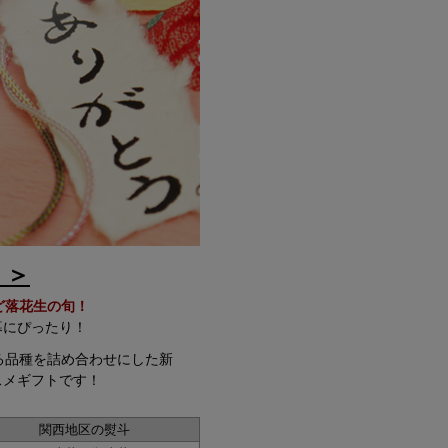
！＞
ど落花生の旬
！
暮にぴったり！
る品種を詰め合わせにした新
スメギフトです！
関西地区の熨斗