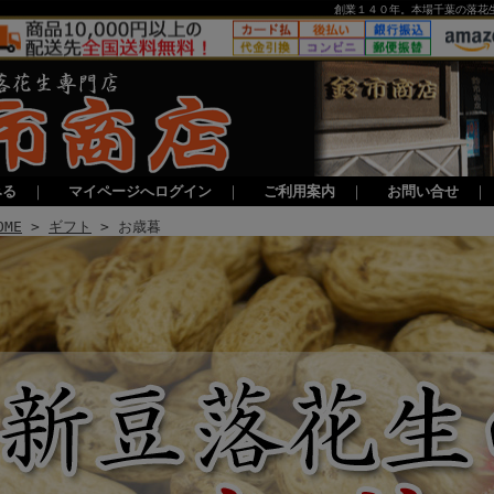
創業１４０年。本場千葉の落花
みる
｜
マイページへログイン
｜
ご利用案内
｜
お問い合せ
OME
>
ギフト
> お歳暮