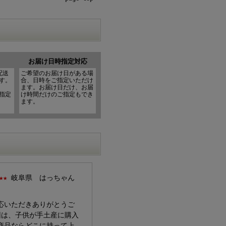
お届け日時指定対応
配送
ご希望のお届け日がある場
す。
合、日時をご指定いただけ
ます。お届け日だけ、お届
指定
け時間だけのご指定もでき
ます。
。
★★
岐阜県 はっちゃん
応いただきありがとうご
回は、子供が手土産に購入
商品ならどこに持って上