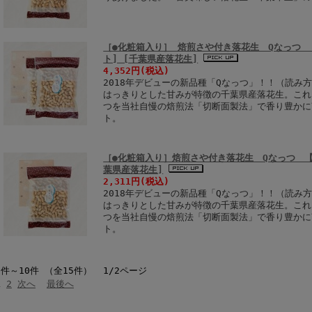
［●化粧箱入り］ 焙煎さや付き落花生 Qなっつ 【
ト] [千葉県産落花生]
4,352円
(税込)
2018年デビューの新品種「Qなっつ」！！（読み
はっきりとした甘みが特徴の千葉県産落花生。これ
つを当社自慢の焙煎法「切断面製法」で香り豊かに
ト。
［●化粧箱入り］焙煎さや付き落花生 Qなっつ 【3
葉県産落花生]
2,311円
(税込)
2018年デビューの新品種「Qなっつ」！！（読み
はっきりとした甘みが特徴の千葉県産落花生。これ
つを当社自慢の焙煎法「切断面製法」で香り豊かに
ト。
1件～10件 （全15件） 1/2ページ
1
2
次へ
最後へ