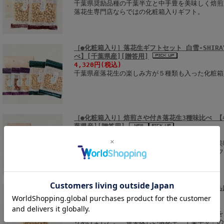
千葉県奨励品種の千葉半立と中手豊を美味しく焙煎
落花生専門店ならではの化粧箱入りギフト。
［●化粧箱入り］落花生ギフトセット 白雪-SHIRA
べ】[千葉県産][贈答用]
4,320円
(税込)
千葉県産落花生の楽しみ方が５種類も入った化粧箱
［●化粧箱入り］焙煎さや付き落花生3種味比べ 【各
葉県産][贈答用]
2,851円
(税込)
千葉県奨励品種の千葉半立と中手豊とＱなっつを美
め合わせた落花生専門店ならではの化粧箱入りギフ
［●化粧箱入り］焙煎さや付き落花生 千葉半立(ちば
答用ギフト] [千葉県産落花生]
2,646円
(税込)
千葉県産落花生のなかでも最高品種「千葉半立」を
りあげました。一番美味しい落花生「千葉半立」の