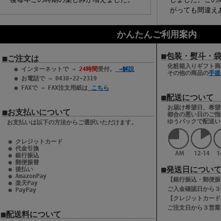
がっても間違え
かんたんご利用案内
■包装・熨斗・
■ご注文は
化粧箱入りギフト商
● インターネットで ⇒
24時間
受付。
→解説
その他の商品の
手提
● お電話で ⇒ 0438-22-2319
● FAXで ⇒ FAX注文用紙は
こちら
■配送について
お届け希望日、希望
■お支払いについて
都合の悪い日のご指
ゆうパックで配送い
お支払いは以下の方法からご選択いただけます。
● クレジットカード
● 代金引換
● 銀行振込
● 郵便振替
■発送日につい
● 後払い
● AmazonPay
【銀行振込・郵便振
● 楽天Pay
ご入金確認日から３
● PayPay
【クレジットカード
ご注文日から３営業
■配送料について