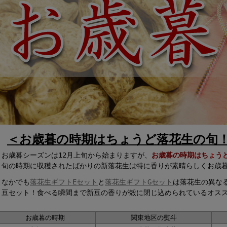
＜お歳暮の時期はちょうど落花生の旬
お歳暮シーズンは12月上旬から始まりますが、
お歳暮の時期はちょう
旬の時期に収穫されたばかりの新落花生は
特に香りが素晴らしくお歳
なかでも
落花生ギフトEセット
と
落花生ギフトGセット
は落花生の異な
豆セット！食べる瞬間まで新豆の香りが殻に閉じ込められているオス
お歳暮の時期
関東地区の熨斗