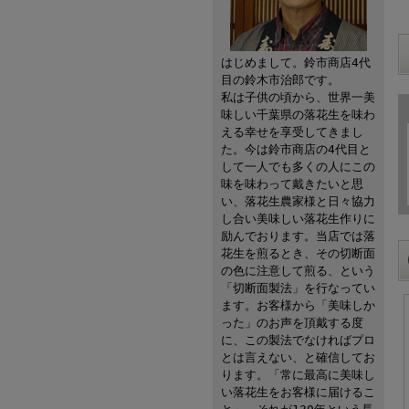
はじめまして。鈴市商店4代
目の鈴木市治郎です。
私は子供の頃から、世界一美
味しい千葉県の落花生を味わ
える幸せを享受してきまし
た。今は鈴市商店の4代目と
して一人でも多くの人にこの
味を味わって戴きたいと思
い、落花生農家様と日々協力
し合い美味しい落花生作りに
励んでおります。当店では落
花生を煎るとき、その切断面
の色に注意して煎る、という
「切断面製法」を行なってい
ます。お客様から「美味しか
った」のお声を頂戴する度
に、この製法でなければプロ
とは言えない、と確信してお
ります。「常に最高に美味し
い落花生をお客様に届けるこ