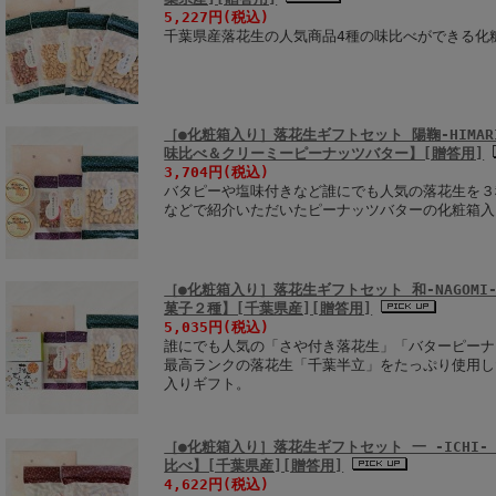
5,227円
(税込)
千葉県産落花生の人気商品4種の味比べができる化
［●化粧箱入り］落花生ギフトセット 陽鞠-HIMA
味比べ＆クリーミーピーナッツバター】[贈答用]
3,704円
(税込)
バタピーや塩味付きなど誰にでも人気の落花生を３
などで紹介いただいたピーナッツバターの化粧箱入
［●化粧箱入り］落花生ギフトセット 和-NAGOM
菓子２種】[千葉県産][贈答用]
5,035円
(税込)
誰にでも人気の「さや付き落花生」「バターピーナ
最高ランクの落花生「千葉半立」をたっぷり使用し
入りギフト。
［●化粧箱入り］落花生ギフトセット 一 -ICHI
比べ】[千葉県産][贈答用]
4,622円
(税込)