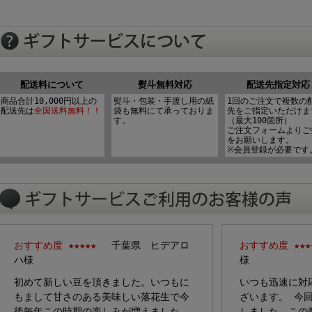
配送料について
熨斗無料対応
配送先指定対応
商品合計10,000円以上の
熨斗・包装・手渡し用の紙
1回のご注文で複数の
配送先は
全国送料無料！！
袋も無料にて承っておりま
先をご指定いただけま
す。
（最大100箇所）
ご注文フォームよりご
をお願いします。
※会員登録が必要です
おすすめ度 ★★★★★
千葉県 ヒデアロ
おすすめ度 ★★★
ハ様
様
初めて新しい豆を頂きました。いつもに
いつも迅速に対
もまして甘さのある美味しい落花生で今
ざいます。 今
後毎年この時期の楽しみが増えました。
しました。この