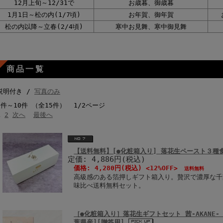
12月上旬～
12/31
で
お歳暮、御歳暮
1月1日～
松の内
(1/7頃)
お年賀、御年賀
松の内以降～立春(2/4頃)
寒中お見舞、
寒中御見舞
商品一覧
説明付き /
写真のみ
1件～10件 （全15件） 1/2ページ
1
2
次へ
最後へ
【送料無料】[●化粧箱入り] 落花生ペースト３種
定価: 4,886円(税込)
価格:
4,280円
(税込) <12%OFF>
送料無料
高級感のある箔押しギフト箱入り。贅沢で濃厚な千
味比べ送料無料セット。
［●化粧箱入り］落花生ギフトセット 茜-AKANE
葉県産][贈答用]